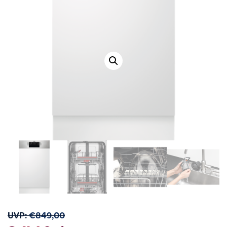
UVP:
€
849,00