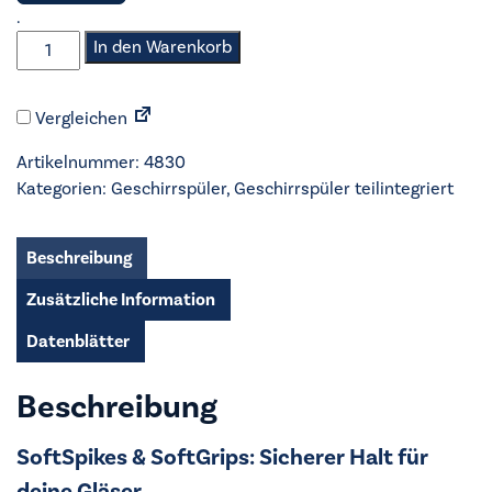
.
AEG
In den Warenkorb
-
Geschirrspüler
Vergleichen
teilintegriert
45cm
Artikelnummer:
4830
-
Kategorien:
Geschirrspüler
,
Geschirrspüler teilintegriert
FEE7341AZM
Menge
Beschreibung
Zusätzliche Information
Datenblätter
Beschreibung
SoftSpikes & SoftGrips: Sicherer Halt für
deine Gläser.