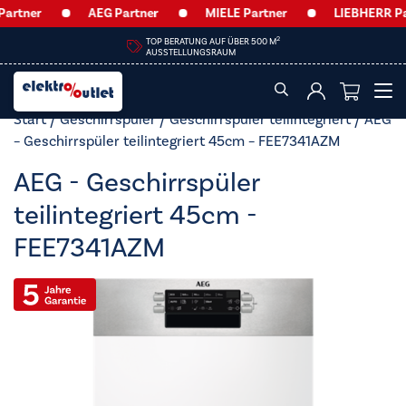
ner
AEG Partner
MIELE Partner
LIEBHERR Partn
2
TOP BERATUNG AUF ÜBER 500 M
AUSSTELLUNGSRAUM
Start
/
Geschirrspüler
/
Geschirrspüler teilintegriert
/ AEG
– Geschirrspüler teilintegriert 45cm – FEE7341AZM
AEG - Geschirrspüler
teilintegriert 45cm -
FEE7341AZM