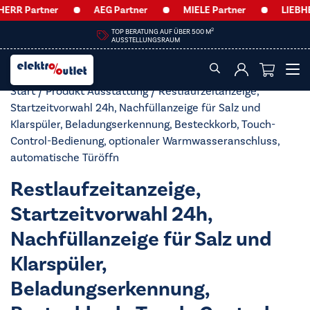
ERR Partner
AEG Partner
MIELE Partner
LIEBHE
2
TOP BERATUNG AUF ÜBER 500 M
AUSSTELLUNGSRAUM
Start
/ Produkt Ausstattung / Restlaufzeitanzeige,
Startzeitvorwahl 24h, Nachfüllanzeige für Salz und
Klarspüler, Beladungserkennung, Besteckkorb, Touch-
Control-Bedienung, optionaler Warmwasseranschluss,
automatische Türöffn
Restlaufzeitanzeige,
Startzeitvorwahl 24h,
Nachfüllanzeige für Salz und
Klarspüler,
Beladungserkennung,