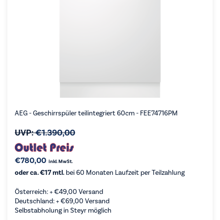
AEG - Geschirrspüler teilintegriert 60cm - FEE74716PM
UVP:
€
1.390,00
€
780,00
inkl. MwSt.
oder ca. €17 mtl.
bei 60 Monaten Laufzeit per Teilzahlung
Österreich: +
€
49,00
Versand
Deutschland: +
€
69,00
Versand
Selbstabholung in Steyr möglich