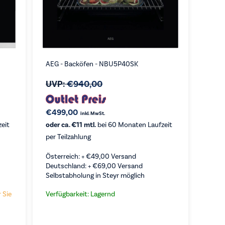
AEG - Backöfen - NBU5P40SK
UVP:
€
940,00
€
499,00
inkl. MwSt.
eit
oder ca. €11 mtl.
bei 60 Monaten Laufzeit
per Teilzahlung
Österreich: +
€
49,00
Versand
Deutschland: +
€
69,00
Versand
Selbstabholung in Steyr möglich
 Sie
Verfügbarkeit: Lagernd