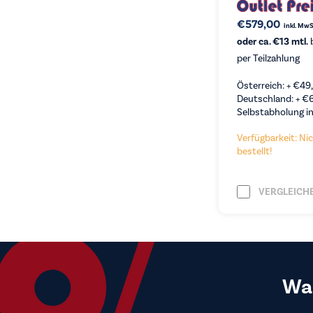
€
579,00
inkl. MwS
oder ca. €13 mtl.
b
per Teilzahlung
Österreich: +
€
49
Deutschland: +
€
Selbstabholung in
Verfügbarkeit: Nic
bestellt!
VERGLEICH
Wa