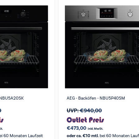
- NBU5A20SK
AEG - Backöfen - NBU5P40SM
0
UVP:
€
940,00
€
473,00
St.
inkl. MwSt.
ei 60 Monaten Laufzeit
oder ca. €10 mtl.
bei 60 Monaten Lauf