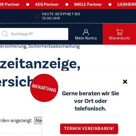
tner
AEG Partner
MIELE Partner
LIEBHERR Part
HEUTE GEÖFFNET BIS
13:00 UHR
Products
search
Mein Konto
Warenkorb
dersicherung, Sicherheitsabschaltung
zeitanzeige,
ersicherung,
BERATUNG
Gerne beraten wir Sie
vor Ort oder
telefonisch.
Nach
rden angezeigt
Preis
TERMIN VEREINBAREN!
sortiert: