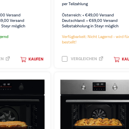
per Teilzahlung
,00
Versand
Österreich: +
€
49,00
Versand
69,00
Versand
Deutschland: +
€
69,00
Versand
 Steyr möglich
Selbstabholung in Steyr möglich
gernd
Verfügbarkeit: Nicht Lagernd – wird für
bestellt!
EN
VERGLEICHEN
KAUFEN
KA