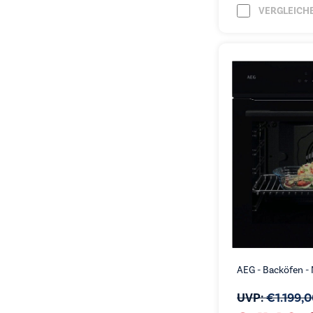
VERGLEICH
AEG - Backöfen 
UVP:
€
1.199,