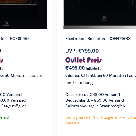
köfen - EOF6P46Z
Electrolux - Backöfen - KOFFP46BX
0
UVP:
€
799,00
€
495,00
St.
inkl. MwSt.
ei 60 Monaten Laufzeit
oder ca. €11 mtl.
bei 60 Monaten Laufz
per Teilzahlung
,00
Versand
Österreich: +
€
49,00
Versand
69,00
Versand
Deutschland: +
€
69,00
Versand
 Steyr möglich
Selbstabholung in Steyr möglich
gernd
Verfügbarkeit: Nicht Lagernd – wird für
bestellt!