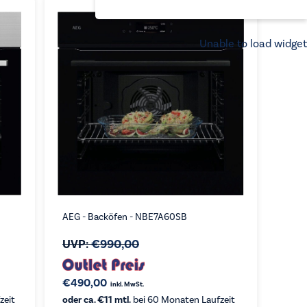
aufsteigend
Unable to load widget
AEG - Backöfen - NBE7A60SB
UVP:
€
990,00
€
490,00
inkl. MwSt.
zeit
oder ca. €11 mtl.
bei 60 Monaten Laufzeit