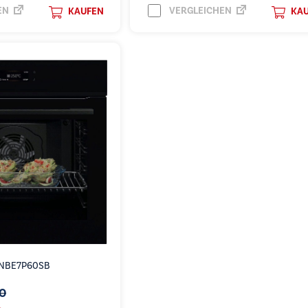
EN
VERGLEICHEN
KAUFEN
KA
- NBE7P60SB
00