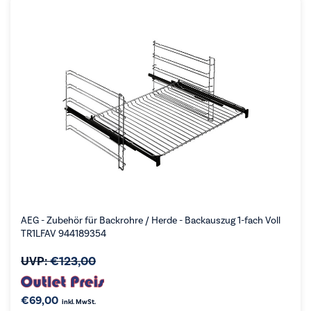
AEG - Zubehör für Backrohre / Herde - Backauszug 1-fach Voll
TR1LFAV 944189354
UVP:
€
123,00
€
69,00
inkl. MwSt.