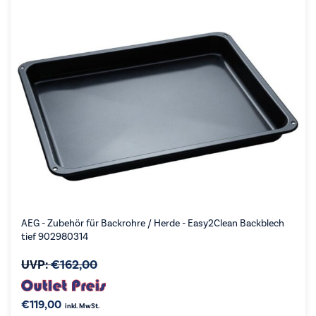
AEG - Zubehör für Backrohre / Herde - Easy2Clean Backblech
tief 902980314
UVP:
€
162,00
€
119,00
inkl. MwSt.