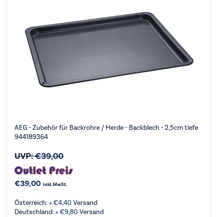
AEG - Zubehör für Backrohre / Herde - Backblech - 2,5cm tiefe
944189364
UVP:
€
39,00
€
39,00
inkl. MwSt.
Österreich: +
€
4,40
Versand
Deutschland: +
€
9,80
Versand