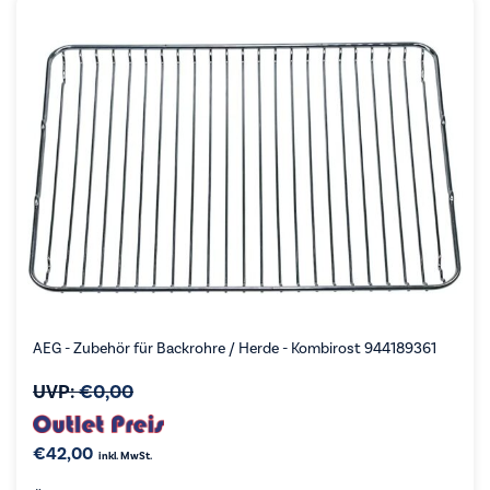
AEG - Zubehör für Backrohre / Herde - Kombirost 944189361
UVP:
€
0,00
€
42,00
inkl. MwSt.