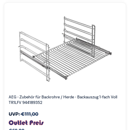
AEG - Zubehör für Backrohre / Herde - Backauszug 1-fach Voll
TR1LFV 944189352
UVP:
€
111,00