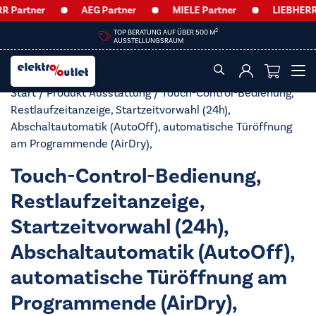
 Partner
AEG Partner
MIELE Partner
LIEBHERR 
2
TOP BERATUNG AUF ÜBER 500 M
AUSSTELLUNGSRAUM
Start
/ Produkt Ausstattung / Touch-Control-Bedienung,
Restlaufzeitanzeige, Startzeitvorwahl (24h),
Abschaltautomatik (AutoOff), automatische Türöffnung
am Programmende (AirDry),
Touch-Control-Bedienung,
Restlaufzeitanzeige,
Startzeitvorwahl (24h),
Abschaltautomatik (AutoOff),
automatische Türöffnung am
Programmende (AirDry),