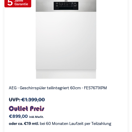
AEG - Geschirrspüler teilintegriert 60cm - FES7671XPM
UVP:
€
1.399,00
€
899,00
inkl. MwSt.
oder ca. €19 mtl.
bei 60 Monaten Laufzeit per Teilzahlung