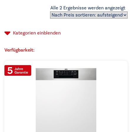
Na
Alle 2 Ergebnisse werden angezeigt
Pre
sor
auf
Kategorien
einblenden
Verfügbarkeit: