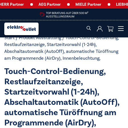
ERR Partner
AEG Partner
MIELE Partner
LIEBHE
2
TOP BERATUNG AUF ÜBER 500 M
AUSSTELLUNGSRAUM
Start
/ Produkt Ausstattung / Touch-Control-Bedienung,
Restlaufzeitanzeige, Startzeitvorwahl (1-24h),
Abschaltautomatik (AutoOff), automatische Türöffnung
am Programmende (AirDry), Innenbeleuchtung,
Touch-Control-Bedienung,
Restlaufzeitanzeige,
Startzeitvorwahl (1-24h),
Abschaltautomatik (AutoOff),
automatische Türöffnung am
Programmende (AirDry),