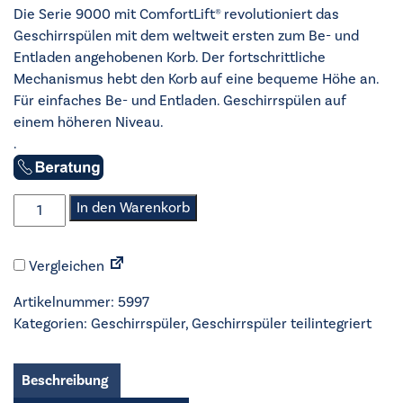
Die Serie 9000 mit ComfortLift® revolutioniert das
Geschirrspülen mit dem weltweit ersten zum Be- und
Entladen angehobenen Korb. Der fortschrittliche
Mechanismus hebt den Korb auf eine bequeme Höhe an.
Für einfaches Be- und Entladen. Geschirrspülen auf
einem höheren Niveau.
.
AEG
In den Warenkorb
-
Geschirrspüler
Vergleichen
60cm
-
Artikelnummer:
5997
FEE96807PM
Kategorien:
Geschirrspüler
,
Geschirrspüler teilintegriert
ComfortLift
Menge
Beschreibung