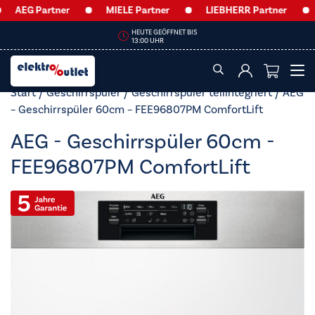
EG Partner
MIELE Partner
LIEBHERR Partner
AE
HEUTE GEÖFFNET BIS
13:00 UHR
Start
/
Geschirrspüler
/
Geschirrspüler teilintegriert
/ AEG
– Geschirrspüler 60cm – FEE96807PM ComfortLift
AEG - Geschirrspüler 60cm -
FEE96807PM ComfortLift