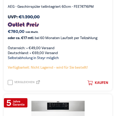
AEG - Geschirrspüler teilintegriert 60cm - FEE74716PM
UVP:
€
1.390,00
€
780,00
inkl. MwSt.
oder ca. €17 mtl.
bei 60 Monaten Laufzeit per Teilzahlung
Österreich: +
€
49,00
Versand
Deutschland: +
€
69,00
Versand
Selbstabholung in Steyr möglich
Verfügbarkeit: Nicht Lagernd – wird für Sie bestellt!
VERGLEICHEN
KAUFEN