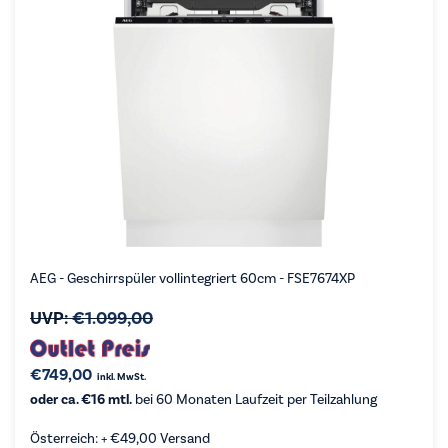
AEG - Geschirrspüler vollintegriert 60cm - FSE7674XP
UVP:
€
1.099,00
€
749,00
inkl. MwSt.
oder ca. €16 mtl.
bei 60 Monaten Laufzeit per Teilzahlung
Österreich: +
€
49,00
Versand