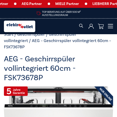
r
AEG Partner
MIELE Partner
LIEBHERR Partner
HEUTE GESCHLOSSEN
Start
/
Geschirrspüler
/
Geschirrspüler
vollintegriert
/ AEG – Geschirrspüler vollintegriert 60cm –
FSK73678P
AEG - Geschirrspüler
vollintegriert 60cm -
FSK73678P