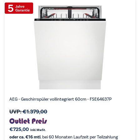
AEG - Geschirrspüler vollintegriert 60cm - FSE64637P
UVP:
€
1.379,00
€
725,00
inkl. MwSt.
oder ca. €16 mtl.
bei 60 Monaten Laufzeit per Teilzahlung