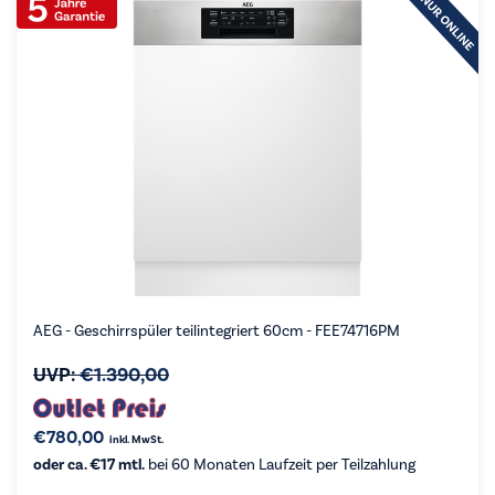
AEG - Geschirrspüler teilintegriert 60cm - FEE74716PM
UVP:
€
1.390,00
€
780,00
inkl. MwSt.
oder ca. €17 mtl.
bei 60 Monaten Laufzeit per Teilzahlung