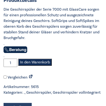
Produktdetails
Die Geschirrspüler der Serie 7000 mit GlassCare sorgen
für einen professionellen Schutz und ausgezeichnete
Reinigung deines Geschirrs. SoftGrips und SoftSpikes im
oberen Korb des Geschirrspülers sorgen zuverlässig für
stabilen Stand deiner Gläser und verhindern Kratzer und
Bruchgefahr.
.
.
AEG
In den Warenkorb
-
Geschirrspüler
Vergleichen
vollintegriert
60cm
Artikelnummer:
5615
-
Kategorien:
.
,
Geschirrspüler
,
Geschirrspüler vollintegriert
FSK73678P
Menge