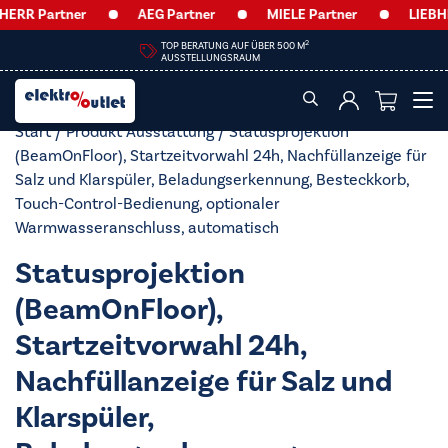
ERR Partner
AEG Partner
MIELE Partner
LIEBHE
2
TOP BERATUNG AUF ÜBER 500 M
AUSSTELLUNGSRAUM
Start
/ Produkt Ausstattung / Statusprojektion
(BeamOnFloor), Startzeitvorwahl 24h, Nachfüllanzeige für
Salz und Klarspüler, Beladungserkennung, Besteckkorb,
Touch-Control-Bedienung, optionaler
Warmwasseranschluss, automatisch
Statusprojektion
(BeamOnFloor),
Startzeitvorwahl 24h,
Nachfüllanzeige für Salz und
Klarspüler,