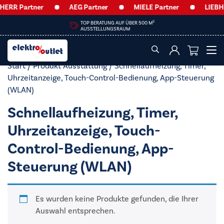
HERR Partner
AEG Partner
MIELE Partner
LIEBHE
2
TOP BERATUNG AUF ÜBER 500 M
AUSSTELLUNGSRAUM
Start
/ Produkt Ausstattung / Schnellaufheizung, Timer,
Uhrzeitanzeige, Touch-Control-Bedienung, App-Steuerung
(WLAN)
Schnellaufheizung, Timer,
Uhrzeitanzeige, Touch-
Control-Bedienung, App-
Steuerung (WLAN)
Es wurden keine Produkte gefunden, die Ihrer
Auswahl entsprechen.