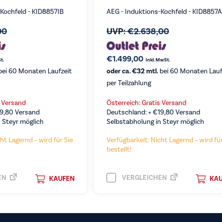
-Kochfeld - KID8857IB
AEG - Induktions-Kochfeld - KID8857
00
UVP:
€
2.638,00
€
1.499,00
t.
inkl. MwSt.
ei 60 Monaten Laufzeit
oder ca. €32 mtl.
bei 60 Monaten Lauf
per Teilzahlung
s Versand
Österreich: Gratis Versand
19,80
Versand
Deutschland: +
€
19,80
Versand
 Steyr möglich
Selbstabholung in Steyr möglich
ht Lagernd – wird für Sie
Verfügbarkeit: Nicht Lagernd – wird für
bestellt!
EN
VERGLEICHEN
KAUFEN
KA