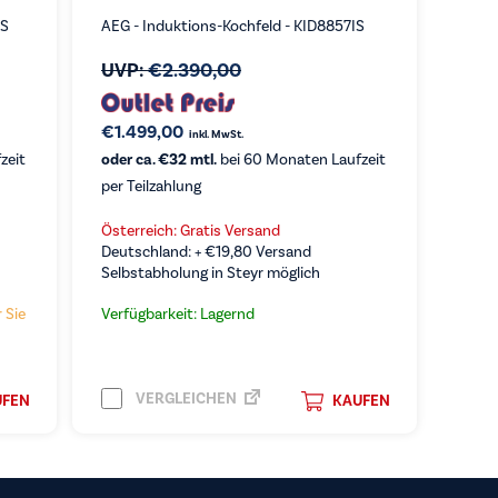
AS
AEG - Induktions-Kochfeld - KID8857IS
UVP:
€
2.390,00
€
1.499,00
inkl. MwSt.
zeit
oder ca. €32 mtl.
bei 60 Monaten Laufzeit
per Teilzahlung
Österreich: Gratis Versand
Deutschland: +
€
19,80
Versand
Selbstabholung in Steyr möglich
 Sie
Verfügbarkeit: Lagernd
VERGLEICHEN
UFEN
KAUFEN