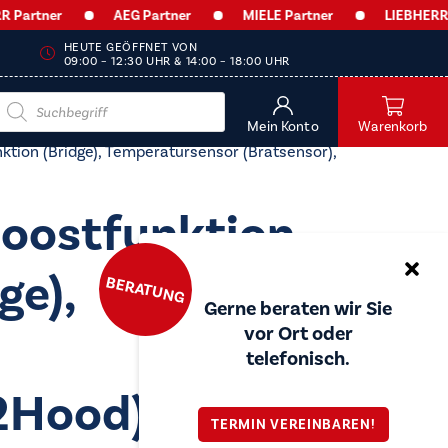
tner
AEG Partner
MIELE Partner
LIEBHERR Part
HEUTE GEÖFFNET VON
09:00 – 12:30 UHR & 14:00 – 18:00 UHR
Products
search
Mein Konto
Warenkorb
tion (Bridge), Temperatursensor (Bratsensor),
Boostfunktion
ge),
BERATUNG
Gerne beraten wir Sie
vor Ort oder
telefonisch.
2Hood)
TERMIN VEREINBAREN!