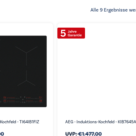
Alle 9 Ergebnisse we
Kochfeld - TI64IB1FIZ
AEG - Induktions-Kochfeld - KIB7645
00
UVP:
€
1.477,00