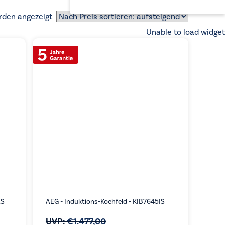
Nach
rden angezeigt
Preis
Unable to load widget
sortiert:
aufsteigend
AS
AEG - Induktions-Kochfeld - KIB7645IS
UVP:
€
1.477,00