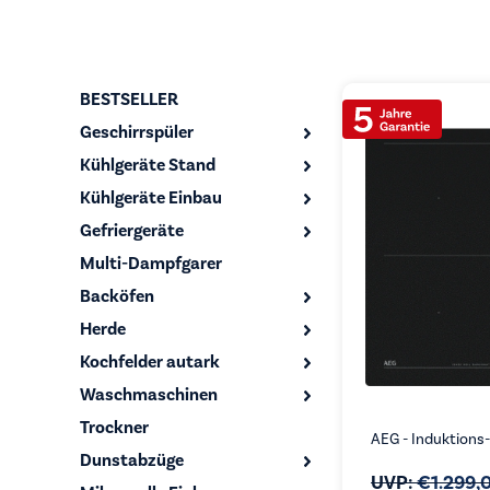
BESTSELLER
Geschirrspüler
Kühlgeräte Stand
Kühlgeräte Einbau
Gefriergeräte
Multi-Dampfgarer
Backöfen
Herde
Kochfelder autark
Waschmaschinen
Trockner
AEG - Induktions-
Dunstabzüge
UVP:
€
1.299,