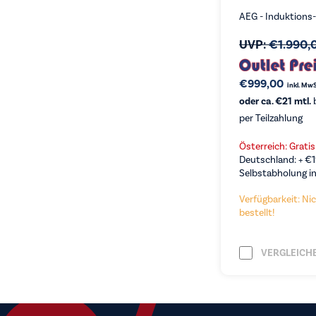
AEG - Induktions
UVP:
€
1.990,
€
999,00
inkl. MwS
oder ca. €21 mtl.
b
per Teilzahlung
Österreich: Grati
Deutschland: +
€
Selbstabholung in
Verfügbarkeit: Nic
bestellt!
VERGLEICH