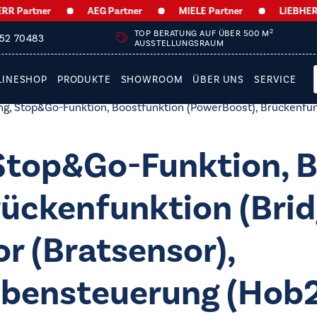
artner
AEG Partner
MIELE Partner
LIEBHERR Par
2
TOP BERATUNG AUF ÜBER 500 M
252 70483
AUSSTELLUNGSRAUM
LINESHOP
PRODUKTE
SHOWROOM
ÜBER UNS
SERVICE
g, Stop&Go-Funktion, Boostfunktion (PowerBoost), Brückenfunk
Stop&Go-Funktion, 
ückenfunktion (Brid
r (Bratsensor),
bensteuerung (Hob