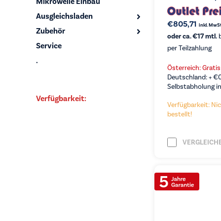
Mikrowelle Einbau
Ausgleichsladen
€
805,71
inkl. MwSt
Zubehör
oder ca. €17 mtl.
b
Service
per Teilzahlung
.
Österreich: Grati
Deutschland: +
€
Selbstabholung in
Verfügbarkeit:
Verfügbarkeit: Nic
bestellt!
VERGLEICH