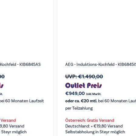
-Kochfeld - KIB6845AS
AEG - Induktions-Kochfeld - KIB6845I
00
UVP:
€
1.490,00
€
949,00
St.
inkl. MwSt.
ei 60 Monaten Laufzeit
oder ca. €20 mtl.
bei 60 Monaten Lauf
per Teilzahlung
s Versand
Österreich: Gratis Versand
19,80
Versand
Deutschland: +
€
19,80
Versand
 Steyr möglich
Selbstabholung in Steyr möglich