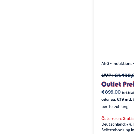
AEG - Induktions
UVP:
€
1.490,
€
899,00
inkl. Mw
oder ca. €19 mtl.
b
per Teilzahlung
Österreich: Grati
Deutschland: +
€
Selbstabholung in