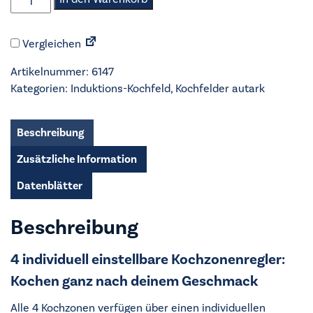
-
Induktions-
Vergleichen
Kochfeld
-
Artikelnummer:
6147
KIB6845AS
Kategorien:
Induktions-Kochfeld
,
Kochfelder autark
Menge
Beschreibung
Zusätzliche Information
Datenblätter
Beschreibung
4 individuell einstellbare Kochzonenregler:
Kochen ganz nach deinem Geschmack
Alle 4 Kochzonen verfügen über einen individuellen