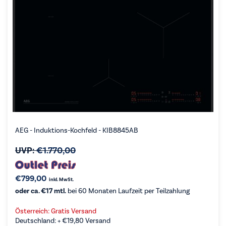
AEG - Induktions-Kochfeld - KIB8845AB
UVP:
€
1.770,00
€
799,00
inkl. MwSt.
oder ca. €17 mtl.
bei 60 Monaten Laufzeit per Teilzahlung
Österreich: Gratis Versand
Deutschland: +
€
19,80
Versand