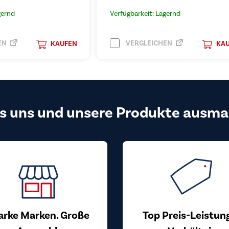
gernd
Verfügbarkeit: Lagernd
EN
VERGLEICHEN
KAUFEN
KA
s uns und unsere Produkte ausma
arke Marken. Große
Top Preis-Leistun