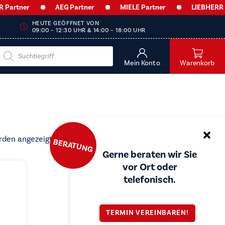
rtner
AEG Partner
MIELE Partner
LIEBHERR Par
HEUTE GEÖFFNET VON
09:00 – 12:30 UHR & 14:00 – 18:00 UHR
Products
search
Mein Konto
Warenkorb
Nach
rden angezeigt
BERATUNG
Preis
Gerne beraten wir Sie
sortiert:
vor Ort oder
aufsteigend
telefonisch.
TERMIN VEREINBAREN!