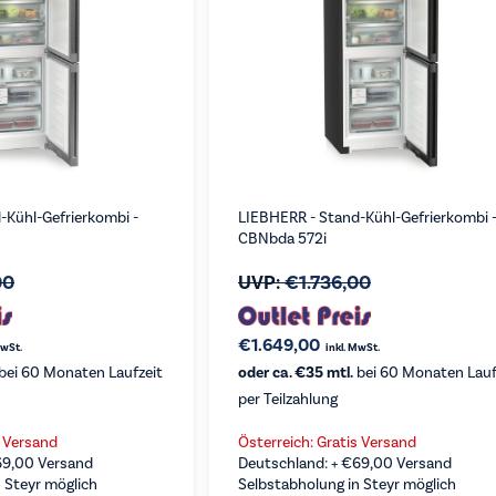
-Kühl-Gefrierkombi -
LIEBHERR - Stand-Kühl-Gefrierkombi 
CBNbda 572i
00
UVP:
€
1.736,00
€
1.649,00
MwSt.
inkl. MwSt.
bei 60 Monaten Laufzeit
oder ca. €35 mtl.
bei 60 Monaten Lauf
per Teilzahlung
s Versand
Österreich: Gratis Versand
69,00
Versand
Deutschland: +
€
69,00
Versand
 Steyr möglich
Selbstabholung in Steyr möglich