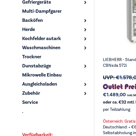
Gefriergeräte
Multi-Dampfgarer
Backöfen
Herde
Kochfelder autark
Waschmaschinen
Trockner
LIEBHERR - Stand
Dunstabzüge
CBNsda 572i
Mikrowelle Einbau
UVP:
€
1.578,
Ausgleichsladen
Zubehör
€
1.489,00
inkl. 
Service
oder ca. €32 mtl.
per Teilzahlung
.
Österreich: Grati
Deutschland: +
€
Selbstabholung in
Verfügbarkeit: