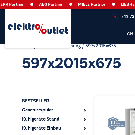
 Partner
AEG Partner
MIELE Partner
LIEBHERR P
+43 7
ON
Start
/ Produkt Abmessung / 597x2015x675
597x2015x675
BESTSELLER
Geschirrspüler
Kühlgeräte Stand
Kühlgeräte Einbau