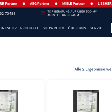
artner
AEG Partner
MIELE Partner
LIEBHERR Pa
2
TOP BERATUNG AUF ÜBER 500 M
252 70483
AUSSTELLUNGSRAUM
LINESHOP
PRODUKTE
SHOWROOM
ÜBER UNS
SERVICE
Alle 2 Ergebnisse we