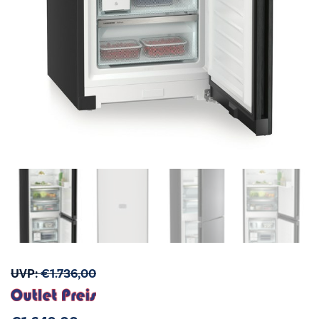
UVP:
€
1.736,00