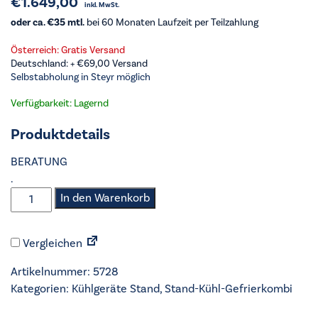
€
1.649,00
inkl. MwSt.
oder ca. €35 mtl.
bei 60 Monaten Laufzeit per Teilzahlung
Österreich: Gratis Versand
Deutschland: +
€
69,00
Versand
Selbstabholung in Steyr möglich
Verfügbarkeit: Lagernd
Produktdetails
BERATUNG
.
LIEBHERR
In den Warenkorb
-
Stand-
Vergleichen
Kühl-
Gefrierkombi
Artikelnummer:
5728
-
Kategorien:
Kühlgeräte Stand
,
Stand-Kühl-Gefrierkombi
CBNbda
572i