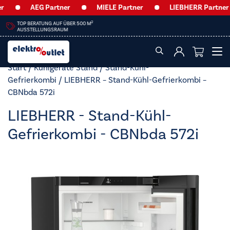
AEG Partner
MIELE Partner
LIEBHERR Partner
HEUTE GEÖFFNET BIS
13:00 UHR
Start
/
Kühlgeräte Stand
/
Stand-Kühl-
Gefrierkombi
/ LIEBHERR – Stand-Kühl-Gefrierkombi –
CBNbda 572i
LIEBHERR - Stand-Kühl-
Gefrierkombi - CBNbda 572i