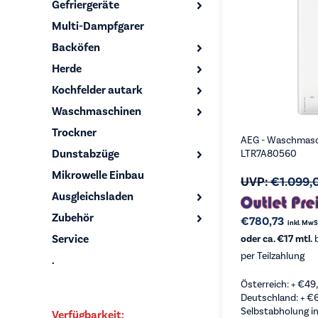
Gefriergeräte
Multi-Dampfgarer
Backöfen
Herde
Kochfelder autark
Waschmaschinen
Trockner
AEG - Waschmasch
Dunstabzüge
LTR7A80560
Mikrowelle Einbau
UVP:
€
1.099,
Ausgleichsladen
Zubehör
€
780,73
inkl. MwS
Service
oder ca. €17 mtl.
b
per Teilzahlung
.
Österreich: +
€
49
Deutschland: +
€
Selbstabholung in
Verfügbarkeit: