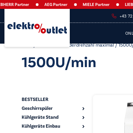
ERR Partner
AEG Partner
MIELE Partner
LIEBHE
+43 7
ON
Start
/ Produkt Schleuderdrehzahl maximal / 1500U
1500U/min
BESTSELLER
Geschirrspüler
Kühlgeräte Stand
Kühlgeräte Einbau