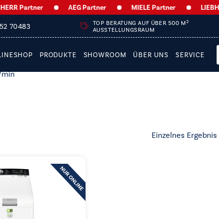
RR Partner
AEG Partner
MIELE Partner
LIEBHER
2
TOP BERATUNG AUF ÜBER 500 M
252 70483
AUSSTELLUNGSRAUM
LINESHOP
PRODUKTE
SHOWROOM
ÜBER UNS
SERVICE
/min
Einzelnes Ergebnis