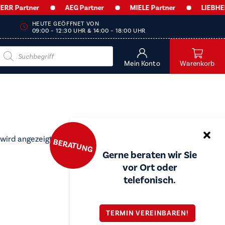
R Partner
AEG Partner
MIELE Partner
LIEBHERR 
HEUTE GEÖFFNET VON
09:00 – 12:30 UHR & 14:00 – 18:00 UHR
Products
search
Mein Konto
Warenkorb
 wird angezeigt
BERATUNG
Gerne beraten wir Sie
vor Ort oder
telefonisch.
TERMIN VEREINBAREN!