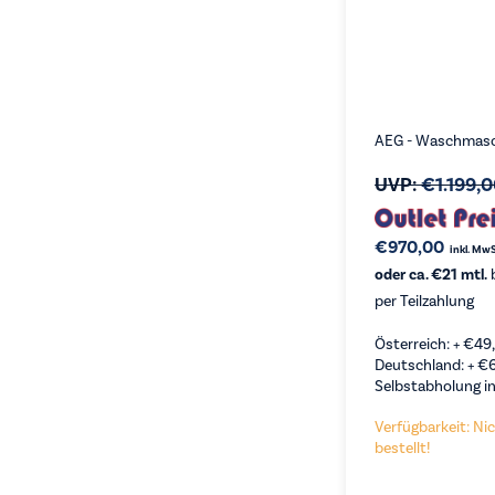
AEG - Waschmas
UVP:
€
1.199,
€
970,00
inkl. MwS
oder ca. €21 mtl.
b
per Teilzahlung
Österreich: +
€
49
Deutschland: +
€
Selbstabholung in
Verfügbarkeit: Nic
bestellt!