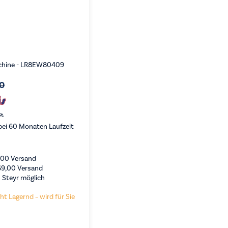
chine - LR8EW80409
00
t.
ei 60 Monaten Laufzeit
,00
Versand
69,00
Versand
 Steyr möglich
ht Lagernd – wird für Sie