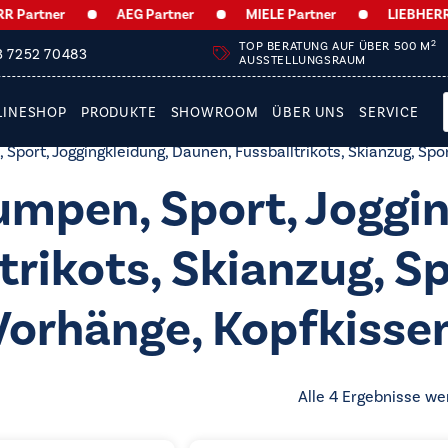
artner
AEG Partner
MIELE Partner
LIEBHERR Par
2
TOP BERATUNG AUF ÜBER 500 M
3 7252 70483
AUSSTELLUNGSRAUM
LINESHOP
PRODUKTE
SHOWROOM
ÜBER UNS
SERVICE
port, Joggingkleidung, Daunen, Fussballtrikots, Skianzug, Spo
mpen, Sport, Joggin
trikots, Skianzug, S
Vorhänge, Kopfkisse
Alle 4 Ergebnisse we