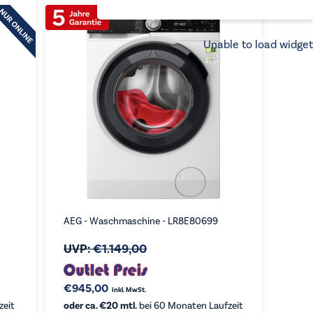
aufsteigend
Unable to load widget
AEG - Waschmaschine - LR8E80699
UVP:
€
1.149,00
€
945,00
inkl. MwSt.
zeit
oder ca. €20 mtl.
bei 60 Monaten Laufzeit