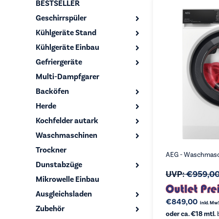
BESTSELLER
Geschirrspüler
Kühlgeräte Stand
Kühlgeräte Einbau
Gefriergeräte
Multi-Dampfgarer
Backöfen
Herde
Kochfelder autark
Waschmaschinen
Trockner
AEG - Waschmasc
Dunstabzüge
UVP:
€
959,0
Mikrowelle Einbau
Ausgleichsladen
€
849,00
inkl. Mw
Zubehör
oder ca. €18 mtl.
b