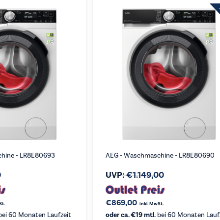
hine - LR8E80693
AEG - Waschmaschine - LR8E80690
0
UVP:
€
1.149,00
€
869,00
St.
inkl. MwSt.
ei 60 Monaten Laufzeit
oder ca. €19 mtl.
bei 60 Monaten Lauf