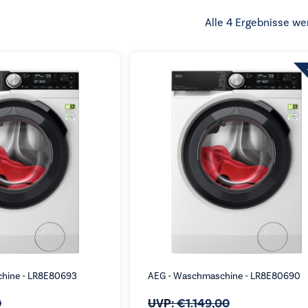
Alle 4 Ergebnisse we
hine - LR8E80693
AEG - Waschmaschine - LR8E80690
0
UVP:
€
1.149,00