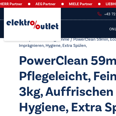
 Partner
AEG Partner
MIELE Partner
LIEBHERR 
+43 7
ON
Start
/ Produkt Programme / PowerClean 59min, Eco 4
Imprägnieren, Hygiene, Extra Spülen,
PowerClean 59mi
Pflegeleicht, Fe
3kg, Auffrischen
Hygiene, Extra S