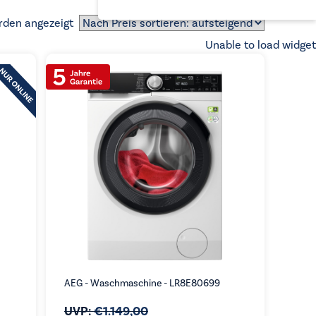
Nach
rden angezeigt
Preis
Unable to load widget
sortiert:
aufsteigend
AEG - Waschmaschine - LR8E80699
UVP:
€
1.149,00