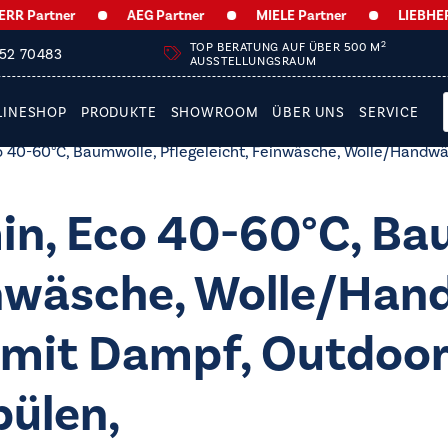
Partner
AEG Partner
MIELE Partner
LIEBHERR P
2
TOP BERATUNG AUF ÜBER 500 M
252 70483
AUSSTELLUNGSRAUM
LINESHOP
PRODUKTE
SHOWROOM
ÜBER UNS
SERVICE
0-60°C, Baumwolle, Pflegeleicht, Feinwäsche, Wolle/​Handwäs
n, Eco 40-60°C, Ba
inwäsche, Wolle/​Ha
 mit Dampf, Outdoor
pülen,