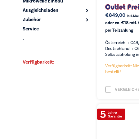
Mikrowelle Einbau
Ausgleichsladen
€
849,00
inkl. Mw
Zubehör
oder ca. €18 mtl.
b
Service
per Teilzahlung
.
Österreich: +
€
49
Deutschland: +
€
Selbstabholung in
Verfügbarkeit:
Verfügbarkeit: Nic
bestellt!
VERGLEICH