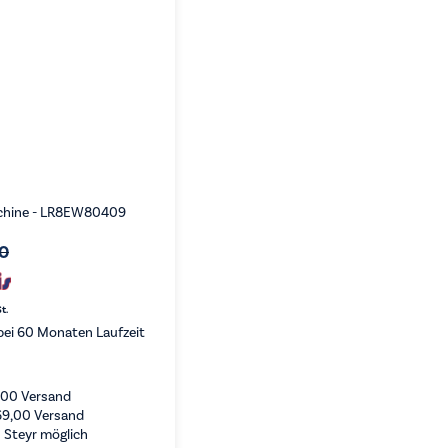
chine - LR8EW80409
00
t.
ei 60 Monaten Laufzeit
,00
Versand
69,00
Versand
 Steyr möglich