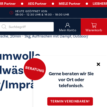
artner
AEG Partner
MIELE Partner
LIEBHERR Par
HEUTE GEÖFFNET VON
09:00 – 12:30 UHR & 14:00 – 18:00 UHR
Products
search
Mein Konto
Warenkorb
che, 20min - 3kg, Auffrischen mit Dampf, Outdoor/​
umwolle,
ndwäsche, 20min -
BERATUNG
Gerne beraten wir Sie
vor Ort oder
/​Imprägnieren,
telefonisch.
TERMIN VEREINBAREN!