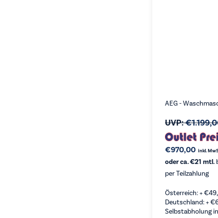
AEG - Waschmas
UVP:
€
1.199,
€
970,00
inkl. MwS
oder ca. €21 mtl.
b
per Teilzahlung
Österreich: +
€
49
Deutschland: +
€
Selbstabholung in