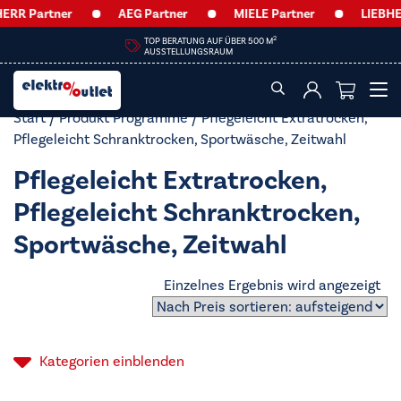
ERR Partner
AEG Partner
MIELE Partner
LIEBHER
2
TOP BERATUNG AUF ÜBER 500 M
AUSSTELLUNGSRAUM
Start
/ Produkt Programme / Pflegeleicht Extratrocken,
Pflegeleicht Schranktrocken, Sportwäsche, Zeitwahl
Pflegeleicht Extratrocken,
Pflegeleicht Schranktrocken,
Sportwäsche, Zeitwahl
Einzelnes Ergebnis wird angezeigt
Kategorien
einblenden