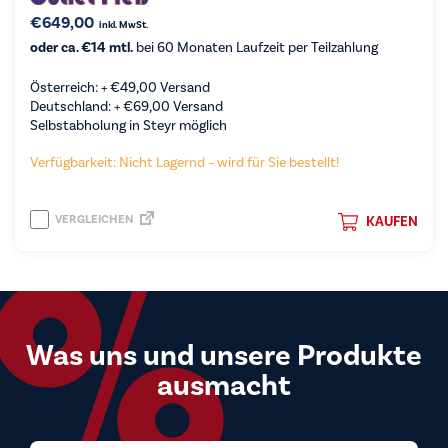
€
649,00
inkl. MwSt.
oder ca. €14 mtl.
bei 60 Monaten Laufzeit per Teilzahlung
Österreich: +
€
49,00
Versand
Deutschland: +
€
69,00
Versand
Selbstabholung in Steyr möglich
Verfügbarkeit: Nicht Lagernd – wird für Sie bestellt!
VERGLEICHEN
KAUFEN
Was uns und unsere Produkte
ausmacht