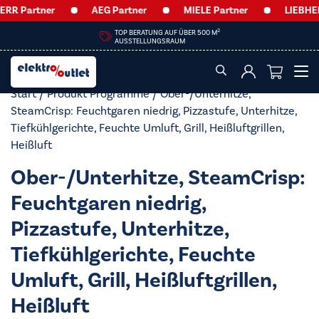
RR Partner
AEG Partner
MIELE Partner
LIEBHERR
2
TOP BERATUNG AUF ÜBER 500 M
AUSSTELLUNGSRAUM
Start
/ Produkt Programme / Ober-/Unterhitze,
SteamCrisp: Feuchtgaren niedrig, Pizzastufe, Unterhitze,
Tiefkühlgerichte, Feuchte Umluft, Grill, Heißluftgrillen,
Heißluft
Ober-/Unterhitze, SteamCrisp:
Feuchtgaren niedrig,
Pizzastufe, Unterhitze,
Tiefkühlgerichte, Feuchte
Umluft, Grill, Heißluftgrillen,
Heißluft