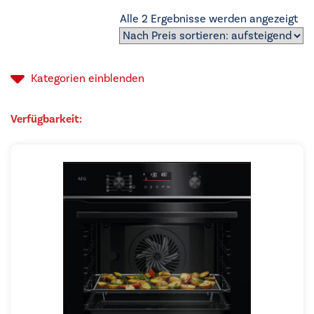
Na
Alle 2 Ergebnisse werden angezeigt
Pre
sor
auf
Kategorien
einblenden
Verfügbarkeit: