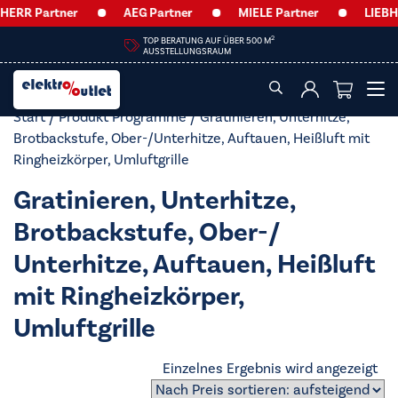
ERR Partner
AEG Partner
MIELE Partner
LIEBHE
2
TOP BERATUNG AUF ÜBER 500 M
AUSSTELLUNGSRAUM
Start
/ Produkt Programme / Gratinieren, Unterhitze,
Brotbackstufe, Ober-/​Unterhitze, Auftauen, Heißluft mit
Ringheizkörper, Umluftgrille
Gratinieren, Unterhitze,
Brotbackstufe, Ober-/​
Unterhitze, Auftauen, Heißluft
mit Ringheizkörper,
Umluftgrille
Einzelnes Ergebnis wird angezeigt