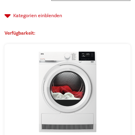
sor
auf
Kategorien
einblenden
Verfügbarkeit: