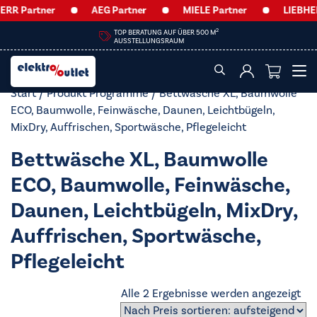
RR Partner
AEG Partner
MIELE Partner
LIEBHERR
2
TOP BERATUNG AUF ÜBER 500 M
AUSSTELLUNGSRAUM
Start
/ Produkt Programme / Bettwäsche XL, Baumwolle
ECO, Baumwolle, Feinwäsche, Daunen, Leichtbügeln,
MixDry, Auffrischen, Sportwäsche, Pflegeleicht
Bettwäsche XL, Baumwolle
ECO, Baumwolle, Feinwäsche,
Daunen, Leichtbügeln, MixDry,
Auffrischen, Sportwäsche,
Pflegeleicht
Na
Alle 2 Ergebnisse werden angezeigt
Pre