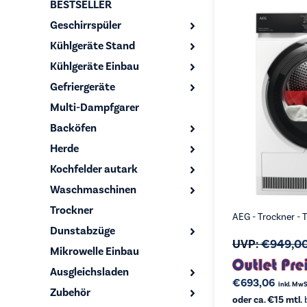
BESTSELLER
Geschirrspüler
Kühlgeräte Stand
Kühlgeräte Einbau
Gefriergeräte
Multi-Dampfgarer
Backöfen
Herde
Kochfelder autark
Waschmaschinen
Trockner
AEG - Trockner -
Dunstabzüge
UVP:
€
949,0
Mikrowelle Einbau
Ausgleichsladen
€
693,06
inkl. MwS
Zubehör
oder ca. €15 mtl.
b