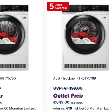
 TR8T75780
AEG - Trockner - TR8T75789
0
UVP:
€
1.199,00
€
849,00
t.
inkl. MwSt.
ei 60 Monaten Laufzeit
oder ca. €18 mtl.
bei 60 Monaten Lauf