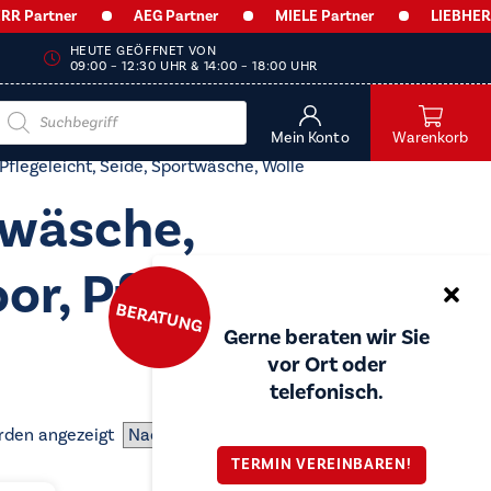
Partner
AEG Partner
MIELE Partner
LIEBHERR P
HEUTE GEÖFFNET VON
09:00 – 12:30 UHR & 14:00 – 18:00 UHR
Products
search
Mein Konto
Warenkorb
flegeleicht, Seide, Sportwäsche, Wolle
nwäsche,
r, Pflegeleicht,
BERATUNG
Gerne beraten wir Sie
vor Ort oder
telefonisch.
Nach
rden angezeigt
Preis
TERMIN VEREINBAREN!
sortiert: