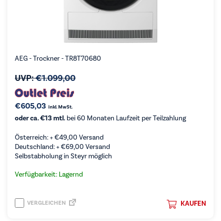
AEG - Trockner - TR8T70680
UVP:
€
1.099,00
€
605,03
inkl. MwSt.
oder ca. €13 mtl.
bei 60 Monaten Laufzeit per Teilzahlung
Österreich: +
€
49,00
Versand
Deutschland: +
€
69,00
Versand
Selbstabholung in Steyr möglich
Verfügbarkeit: Lagernd
VERGLEICHEN
KAUFEN