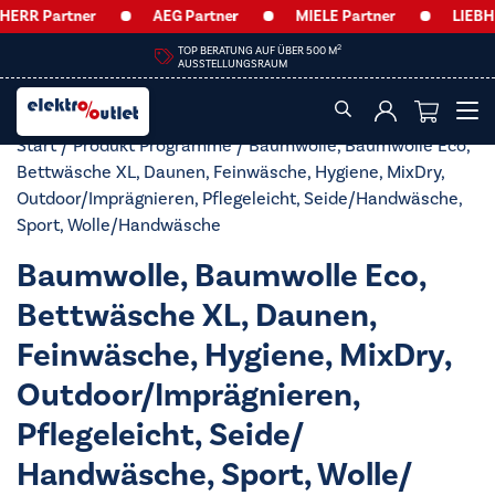
ERR Partner
AEG Partner
MIELE Partner
LIEBHE
2
TOP BERATUNG AUF ÜBER 500 M
AUSSTELLUNGSRAUM
Start
/ Produkt Programme / Baumwolle, Baumwolle Eco,
Bettwäsche XL, Daunen, Feinwäsche, Hygiene, MixDry,
Outdoor/​Imprägnieren, Pflegeleicht, Seide/​Handwäsche,
Sport, Wolle/​Handwäsche
Baumwolle, Baumwolle Eco,
Bettwäsche XL, Daunen,
Feinwäsche, Hygiene, MixDry,
Outdoor/​Imprägnieren,
Pflegeleicht, Seide/​
Handwäsche, Sport, Wolle/​