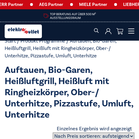
RR Partner
AEG Partner
MIELE Partner
LIEBHERR
2
TOP BERATUNG AUF ÜBER 500 M
AUSSTELLUNGSRAUM
Start
/ Produkt Programme / Auftauen, Bio-Garen,
Heißluftgrill, Heißluft mit Ringheizkörper, Ober-/​
Unterhitze, Pizzastufe, Umluft, Unterhitze
Auftauen, Bio-Garen,
Heißluftgrill, Heißluft mit
Ringheizkörper, Ober-/​
Unterhitze, Pizzastufe, Umluft,
Unterhitze
Einzelnes Ergebnis wird angezeigt