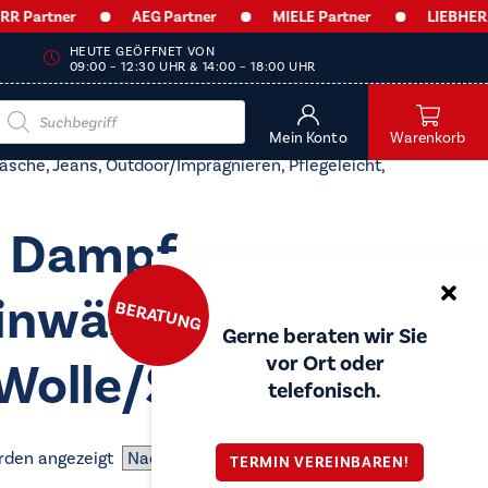
Partner
AEG Partner
MIELE Partner
LIEBHERR P
HEUTE GEÖFFNET VON
09:00 – 12:30 UHR & 14:00 – 18:00 UHR
Products
search
Mein Konto
Warenkorb
che, Jeans, Outdoor/​Imprägnieren, Pflegeleicht,
t Dampf,
inwäsche, Jeans,
BERATUNG
Gerne beraten wir Sie
vor Ort oder
Wolle/​Seide
telefonisch.
Nach
rden angezeigt
TERMIN VEREINBAREN!
Preis