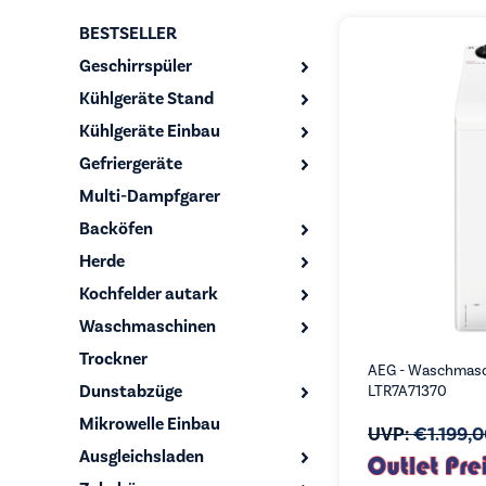
BESTSELLER
Geschirrspüler
Kühlgeräte Stand
Kühlgeräte Einbau
Gefriergeräte
Multi-Dampfgarer
Backöfen
Herde
Kochfelder autark
Waschmaschinen
Trockner
AEG - Waschmasch
Dunstabzüge
LTR7A71370
Mikrowelle Einbau
UVP:
€
1.199,
Ausgleichsladen