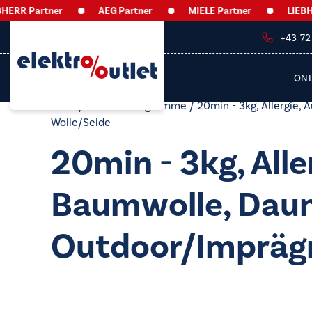
RR Partner
AEG Partner
MIELE Partner
LIEBHER
+43 7
ON
Start
/ Produkt Programme / 20min - 3kg, Allergie, A
Wolle/​Seide
20min - 3kg, All
Baumwolle, Daun
Outdoor/​Imprägni