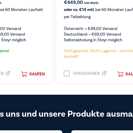
€
649,00
t.
inkl. MwSt.
ei 60 Monaten Laufzeit
oder ca. €14 mtl.
bei 60 Monaten Lauf
per Teilzahlung
,00
Versand
Österreich: +
€
49,00
Versand
69,00
Versand
Deutschland: +
€
69,00
Versand
 Steyr möglich
Selbstabholung in Steyr möglich
gernd
Verfügbarkeit: Nicht Lagernd – wird für
bestellt!
EN
VERGLEICHEN
KAUFEN
KA
s uns und unsere Produkte ausma