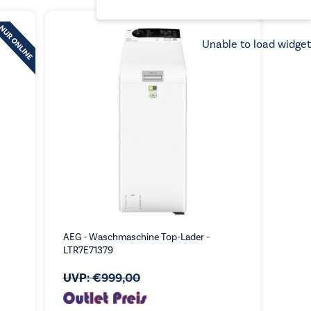
sortiert:
aufsteigend
Unable to load widget
AEG - Waschmaschine Top-Lader -
LTR7E71379
UVP:
€
999,00