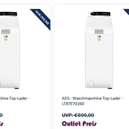
ine Top-Lader -
AEG - Waschmaschine Top-Lader -
LTR7E70260
00
UVP:
€
899,00