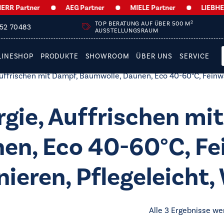
R Partner
AEG Partner
MIELE Partner
LIEBHERR 
2
TOP BERATUNG AUF ÜBER 500 M
252 70483
AUSSTELLUNGSRAUM
LINESHOP
PRODUKTE
SHOWROOM
ÜBER UNS
SERVICE
uffrischen mit Dampf, Baumwolle, Daunen, Eco 40-60°C, Feinwäs
ergie, Auffrischen mi
en, Eco 40-60°C, Fe
eren, Pflegeleicht, 
Alle 3 Ergebnisse we