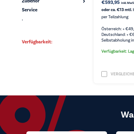
Zubehör
€
593,95
inkl. MwS
Service
oder ca. €13 mtl.
b
per Teilzahlung
.
Österreich: +
€
49
Deutschland: +
€
Selbstabholung in
Verfügbarkeit:
Verfügbarkeit: La
VERGLEICH
Wa