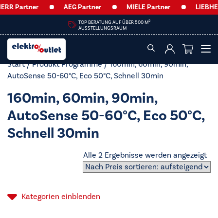
RR Partner
AEG Partner
MIELE Partner
LIEBHER
2
TOP BERATUNG AUF ÜBER 500 M
AUSSTELLUNGSRAUM
Start
/ Produkt Programme / 160min, 60min, 90min,
AutoSense 50-60°C, Eco 50°C, Schnell 30min
160min, 60min, 90min,
AutoSense 50-60°C, Eco 50°C,
Schnell 30min
Na
Alle 2 Ergebnisse werden angezeigt
Pre
sor
auf
Kategorien
einblenden