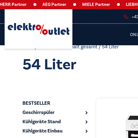
RR Partner
AEG Partner
MIELE Partner
LIEBHERR
+4
ON
Start
/ Produkt Nutzinhalt gesamt / 54 Liter
54 Liter
BESTSELLER
Geschirrspüler
Kühlgeräte Stand
Kühlgeräte Einbau