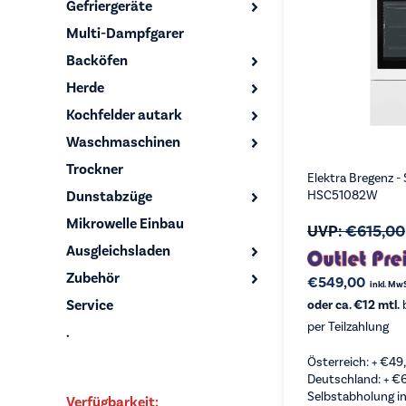
Gefriergeräte
Multi-Dampfgarer
Backöfen
Herde
Kochfelder autark
Waschmaschinen
Trockner
Elektra Bregenz -
Dunstabzüge
HSC51082W
Mikrowelle Einbau
UVP:
€
615,00
Ausgleichsladen
Zubehör
€
549,00
inkl. Mw
Service
oder ca. €12 mtl.
b
per Teilzahlung
.
Österreich: +
€
49
Deutschland: +
€
Selbstabholung in
Verfügbarkeit: