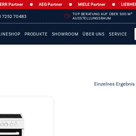
 Partner
AEG Partner
MIELE Partner
LIEBHERR 
2
TOP BERATUNG AUF ÜBER 500 M
3 7252 70483
AUSSTELLUNGSRAUM
LINESHOP
PRODUKTE
SHOWROOM
ÜBER UNS
SERVICE
Einzelnes Ergebnis