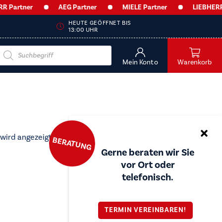
Partner
AEG Partner
MIELE Partner
LIEBHERR P
HEUTE GEÖFFNET BIS
13:00 UHR
Products
search
Mein Konto
Warenkorb
 wird angezeigt
BERATUNG
Gerne beraten wir Sie
vor Ort oder
telefonisch.
TERMIN VEREINBAREN!