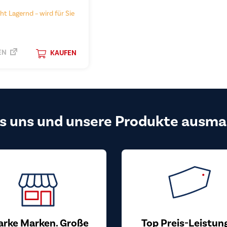
ht Lagernd – wird für Sie
EN
KAUFEN
s uns und unsere Produkte ausma
arke Marken. Große
Top Preis-Leistun