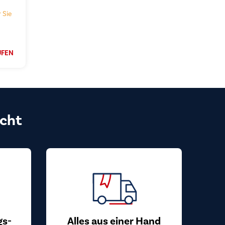
 Sie
UFEN
cht
gs-
Alles aus einer Hand