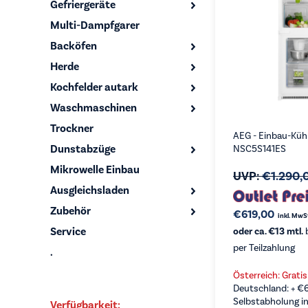
Gefriergeräte
Multi-Dampfgarer
Backöfen
Herde
Kochfelder autark
Waschmaschinen
Trockner
AEG - Einbau-Küh
Dunstabzüge
NSC5S141ES
Mikrowelle Einbau
UVP:
€
1.290,
Ausgleichsladen
Zubehör
€
619,00
inkl. MwS
Service
oder ca. €13 mtl.
b
per Teilzahlung
.
Österreich: Grati
Deutschland: +
€
Selbstabholung in
Verfügbarkeit: