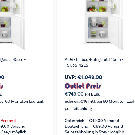
lgerät 145cm -
AEG - Einbau-Kühlgerät 145cm -
TSC5S142ES
00
UVP:
€
1.049,00
€
749,00
t.
inkl. MwSt.
ei 60 Monaten Laufzeit
oder ca. €16 mtl.
bei 60 Monaten Lauf
per Teilzahlung
s Versand
Österreich: +
€
49,00
Versand
69,00
Versand
Deutschland: +
€
69,00
Versand
 Steyr möglich
Selbstabholung in Steyr möglich