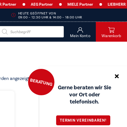
artner
AEG Partner
MIELE Partner
LIEBHERR Par
HEUTE GEÖFFNET VON
09:00 – 12:30 UHR & 14:00 – 18:00 UHR
Products
search
Mein Konto
Warenkorb
Nach
rden angezeigt
BERATUNG
Preis
Gerne beraten wir Sie
sortiert:
vor Ort oder
aufsteigend
telefonisch.
TERMIN VEREINBAREN!