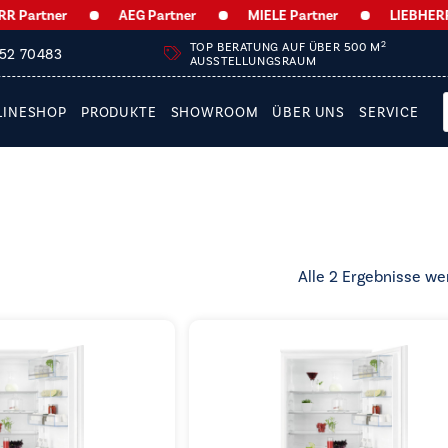
Partner
AEG Partner
MIELE Partner
LIEBHERR P
2
TOP BERATUNG AUF ÜBER 500 M
252 70483
AUSSTELLUNGSRAUM
LINESHOP
PRODUKTE
SHOWROOM
ÜBER UNS
SERVICE
Alle 2 Ergebnisse we