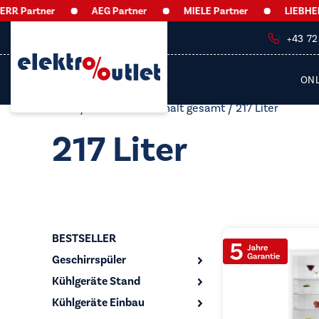
 Partner
AEG Partner
MIELE Partner
LIEBHERR 
+43 7
ON
Start
/ Produkt Nutzinhalt gesamt / 217 Liter
217 Liter
BESTSELLER
Geschirrspüler
Kühlgeräte Stand
Kühlgeräte Einbau