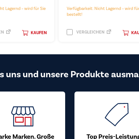
ht Lagernd – wird für Sie
Verfügbarkeit: Nicht Lagernd – wird für
bestellt!
EN
VERGLEICHEN
KAUFEN
KA
s uns und unsere Produkte ausma
arke Marken. Große
Top Preis-Leistun