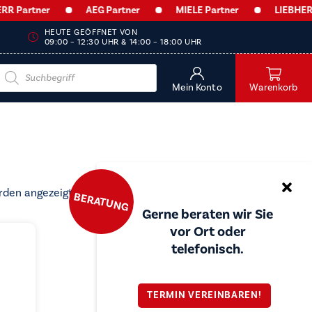
 Partner
AEG Partner
MIELE Partner
LIEBHERR P
HEUTE GEÖFFNET VON
09:00 – 12:30 UHR & 14:00 – 18:00 UHR
Products
search
Mein Konto
Warenkorb
Nach
rden angezeigt
BERATUNG
Preis
Gerne beraten wir Sie
sortiert:
vor Ort oder
aufsteigend
telefonisch.
TERMIN VEREINBAREN!