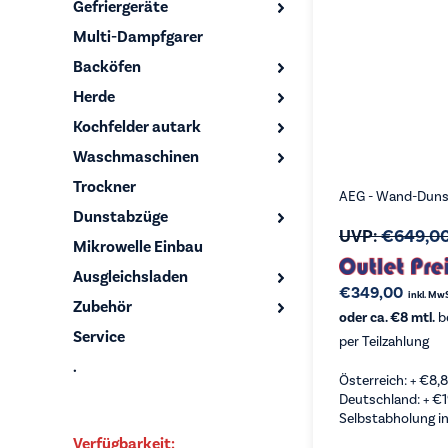
Gefriergeräte
Multi-Dampfgarer
Backöfen
Herde
Kochfelder autark
Waschmaschinen
Trockner
AEG - Wand-Duns
Dunstabzüge
UVP:
€
649,0
Mikrowelle Einbau
Ausgleichsladen
€
349,00
inkl. Mw
Zubehör
oder ca. €8 mtl.
b
Service
per Teilzahlung
.
Österreich: +
€
8,
Deutschland: +
€
Selbstabholung in
Verfügbarkeit: