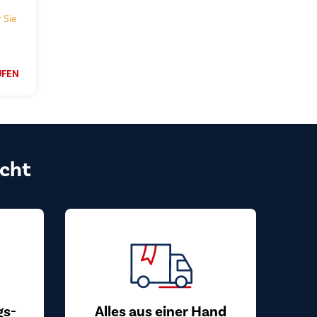
 Sie
UFEN
cht
gs-
Alles aus einer Hand