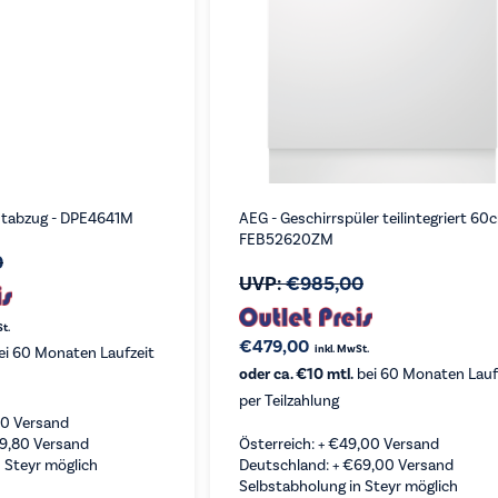
tabzug - DPE4641M
AEG - Geschirrspüler teilintegriert 60
FEB52620ZM
0
UVP:
€
985,00
St.
€
479,00
inkl. MwSt.
ei 60 Monaten Laufzeit
oder ca. €10 mtl.
bei 60 Monaten Lauf
per Teilzahlung
80
Versand
19,80
Versand
Österreich: +
€
49,00
Versand
 Steyr möglich
Deutschland: +
€
69,00
Versand
Selbstabholung in Steyr möglich