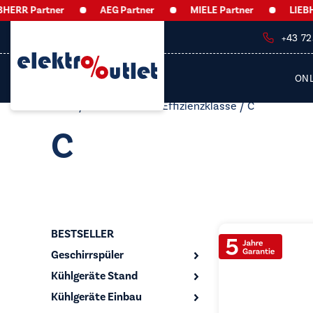
RR Partner
AEG Partner
MIELE Partner
LIEBHER
+43 7
ON
Start
/ Produkt Lüfter Effizienzklasse / C
C
BESTSELLER
Geschirrspüler
Kühlgeräte Stand
Kühlgeräte Einbau