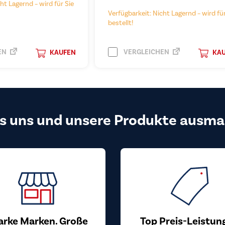
ht Lagernd – wird für Sie
Verfügbarkeit: Nicht Lagernd – wird für
bestellt!
EN
VERGLEICHEN
KAUFEN
KA
s uns und unsere Produkte ausma
arke Marken. Große
Top Preis-Leistun