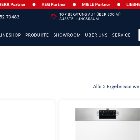
R Partner
AEG Partner
MIELE Partner
LIEBHERR
2
TOP BERATUNG AUF ÜBER 500 M
252 70483
AUSSTELLUNGSRAUM
LINESHOP
PRODUKTE
SHOWROOM
ÜBER UNS
SERVICE
Alle 2 Ergebnisse we