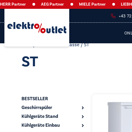
RR Partner
AEG Partner
MIELE Partner
LIEBHER
+43 7
ON
Start
/ Produkt Klimaklasse / ST
ST
BESTSELLER
Geschirrspüler
Kühlgeräte Stand
Kühlgeräte Einbau