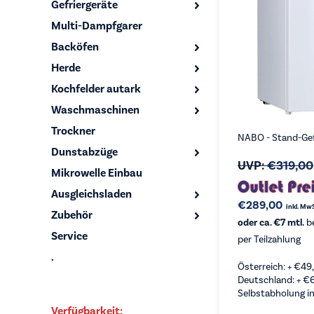
Gefriergeräte
Multi-Dampfgarer
Backöfen
Herde
Kochfelder autark
Waschmaschinen
Trockner
NABO - Stand-Gef
Dunstabzüge
UVP:
€
319,00
Mikrowelle Einbau
Ausgleichsladen
€
289,00
inkl. Mw
Zubehör
oder ca. €7 mtl.
be
Service
per Teilzahlung
.
Österreich: +
€
49
Deutschland: +
€
Selbstabholung in
Verfügbarkeit: