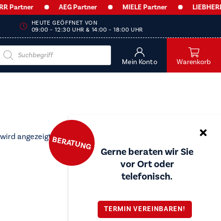
Partner
AEG Partner
MIELE Partner
LIEBHERR P
HEUTE GEÖFFNET VON
09:00 – 12:30 UHR & 14:00 – 18:00 UHR
Products
search
Mein Konto
Warenkorb
 wird angezeigt
BERATUNG
Gerne beraten wir Sie
vor Ort oder
telefonisch.
TERMIN VEREINBAREN!