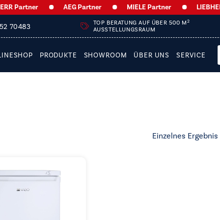
R Partner
AEG Partner
MIELE Partner
LIEBHERR 
2
TOP BERATUNG AUF ÜBER 500 M
252 70483
AUSSTELLUNGSRAUM
LINESHOP
PRODUKTE
SHOWROOM
ÜBER UNS
SERVICE
Einzelnes Ergebnis