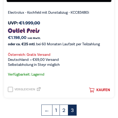
Electrolux - Kochfeld mit Dunstabzug - KCC83480i
UVP:
€
1.999,00
€
1.198,00
inkl. MwSt.
oder ca. €25 mtl.
bei 60 Monaten Laufzeit per Teilzahlung
Österreich: Gratis Versand
Deutschland: +
€
69,00
Versand
Selbstabholung in Steyr möglich
Verfügbarkeit: Lagernd
VERGLEICHEN
KAUFEN
←
1
2
3