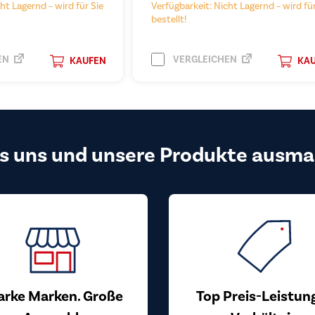
ht Lagernd – wird für Sie
Verfügbarkeit: Nicht Lagernd – wird für
bestellt!
EN
VERGLEICHEN
KAUFEN
KA
s uns und unsere Produkte ausma
arke Marken. Große
Top Preis-Leistun