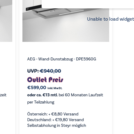
Unable to load widget
AEG - Wand-Dunstabzug - DPE5960G
UVP:
€
940,00
€
599,00
inkl. MwSt.
zeit
oder ca. €13 mtl.
bei 60 Monaten Laufzeit
per Teilzahlung
Österreich: +
€
8,80
Versand
Deutschland: +
€
19,80
Versand
Selbstabholung in Steyr möglich