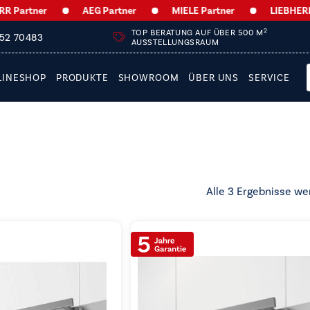
Partner
AEG Partner
MIELE Partner
LIEBHERR Pa
2
TOP BERATUNG AUF ÜBER 500 M
252 70483
AUSSTELLUNGSRAUM
LINESHOP
PRODUKTE
SHOWROOM
ÜBER UNS
SERVICE
Alle 3 Ergebnisse we