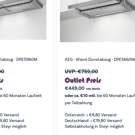
stabzug - DPE5960M
AEG - Wand-Dunstabzug - DPE5660M
00
UVP:
€
759,00
€
449,00
St.
inkl. MwSt.
ei 60 Monaten Laufzeit
oder ca. €10 mtl.
bei 60 Monaten Lauf
per Teilzahlung
80
Versand
Österreich: +
€
8,80
Versand
19,80
Versand
Deutschland: +
€
19,80
Versand
 Steyr möglich
Selbstabholung in Steyr möglich