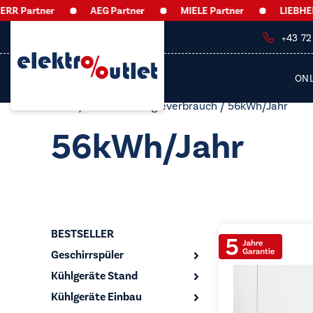
 Partner
AEG Partner
MIELE Partner
LIEBHERR 
+43 7
ON
Start
/ Produkt Energieverbrauch / 56kWh/​Jahr
56kWh/​Jahr
BESTSELLER
Geschirrspüler
Kühlgeräte Stand
Kühlgeräte Einbau