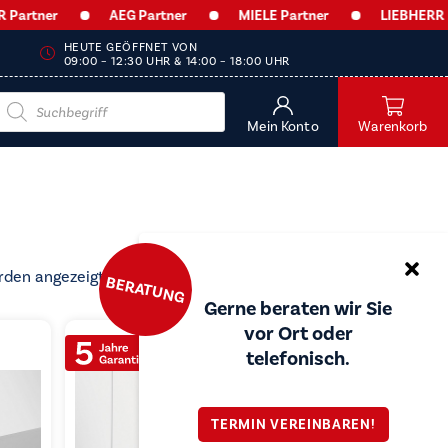
rtner
AEG Partner
MIELE Partner
LIEBHERR Par
HEUTE GEÖFFNET VON
09:00 – 12:30 UHR & 14:00 – 18:00 UHR
Products
search
Mein Konto
Warenkorb
Nach
rden angezeigt
BERATUNG
Preis
Gerne beraten wir Sie
sortiert:
vor Ort oder
aufsteigend
telefonisch.
TERMIN VEREINBAREN!