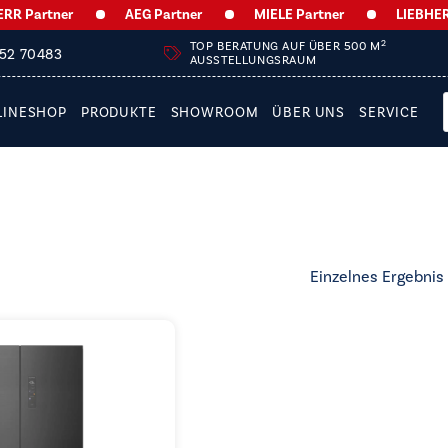
 Partner
AEG Partner
MIELE Partner
LIEBHERR 
2
TOP BERATUNG AUF ÜBER 500 M
252 70483
AUSSTELLUNGSRAUM
LINESHOP
PRODUKTE
SHOWROOM
ÜBER UNS
SERVICE
Einzelnes Ergebnis