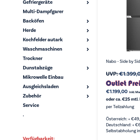
Gefriergeräte
Multi-Dampfgarer
Backöfen
Herde
Kochfelder autark
Waschmaschinen
Trockner
Nabo - Side by Si
Dunstabzüge
UVP:
€
1.399,
Mikrowelle Einbau
Ausgleichsladen
€
1.199,00
inkl. M
Zubehör
oder ca. €25 mtl.
Service
per Teilzahlung
.
Österreich: +
€
49
Deutschland: +
€
Selbstabholung in
Verfügbarkeit: