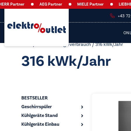
R Partner
AEG Partner
MIELE Partner
LIEBHERR
+43 7
ON
Start
/ Produkt Energieverbrauch / 316 kWk/Jahr
316 kWk/Jahr
BESTSELLER
Geschirrspüler
Kühlgeräte Stand
Kühlgeräte Einbau