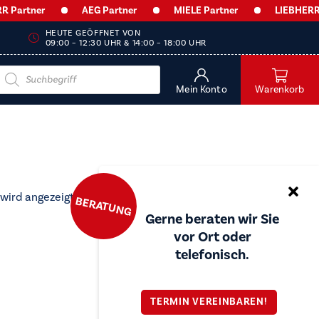
Partner
AEG Partner
MIELE Partner
LIEBHERR Pa
HEUTE GEÖFFNET VON
09:00 – 12:30 UHR & 14:00 – 18:00 UHR
Products
search
Mein Konto
Warenkorb
 wird angezeigt
BERATUNG
Gerne beraten wir Sie
vor Ort oder
telefonisch.
TERMIN VEREINBAREN!