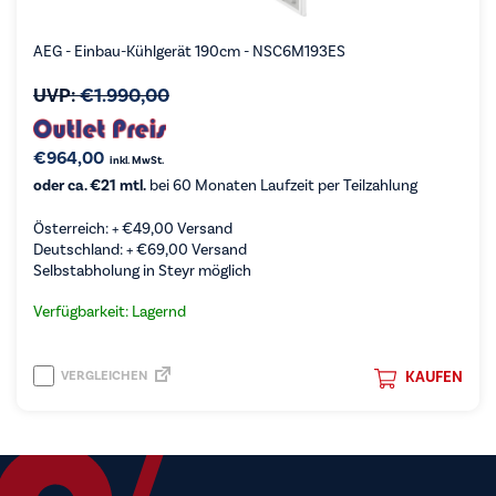
AEG - Einbau-Kühlgerät 190cm - NSC6M193ES
UVP:
€
1.990,00
€
964,00
inkl. MwSt.
oder ca. €21 mtl.
bei 60 Monaten Laufzeit per Teilzahlung
Österreich: +
€
49,00
Versand
Deutschland: +
€
69,00
Versand
Selbstabholung in Steyr möglich
Verfügbarkeit: Lagernd
VERGLEICHEN
KAUFEN