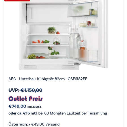
AEG - Unterbau-Kühlgerät 82cm - OSF6I82EF
UVP:
€
1.150,00
€
749,00
inkl. MwSt.
oder ca. €16 mtl.
bei 60 Monaten Laufzeit per Teilzahlung
Österreich: +
€
49,00
Versand