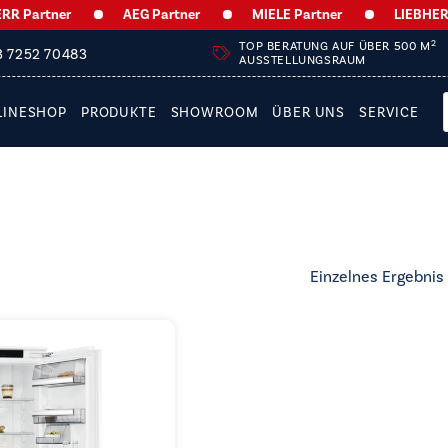
 Partner
AEG Partner
MIELE Partner
LIEBHERR P
2
TOP BERATUNG AUF ÜBER 500 M
3 7252 70483
AUSSTELLUNGSRAUM
LINESHOP
PRODUKTE
SHOWROOM
ÜBER UNS
SERVICE
Einzelnes Ergebnis