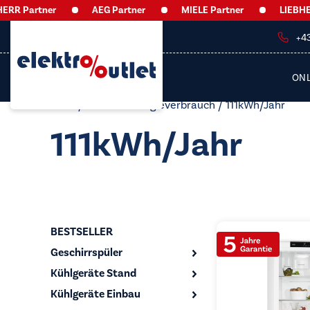
R Partner
AEG Partner
MIELE Partner
LIEBHERR
+4
ON
Start
/ Produkt Energieverbrauch / 111kWh/​Jahr
111kWh/​Jahr
BESTSELLER
Geschirrspüler
Kühlgeräte Stand
Kühlgeräte Einbau