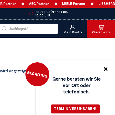
artner
AEG Partner
MIELE Partner
LIEBHERR Pa
HEUTE GEÖFFNET BIS
13:00 UHR
Products
search
Mein Konto
Warenkorb
 wird angezeigt
BERATUNG
Gerne beraten wir Sie
vor Ort oder
telefonisch.
TERMIN VEREINBAREN!