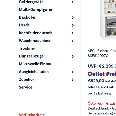
Gefriergeräte
Multi-Dampfgarer
Backöfen
Herde
Kochfelder autark
Waschmaschinen
Trockner
AEG - Einbau-Küh
Dunstabzüge
SKE814D9ZC
Mikrowelle Einbau
UVP:
€
2.239,
Ausgleichsladen
Zubehör
€
929,00
inkl. MwS
Service
oder ca. €20 mtl.
per Teilzahlung
.
Österreich: Grati
Deutschland: +
€
Selbstabholung in
Verfügbarkeit: