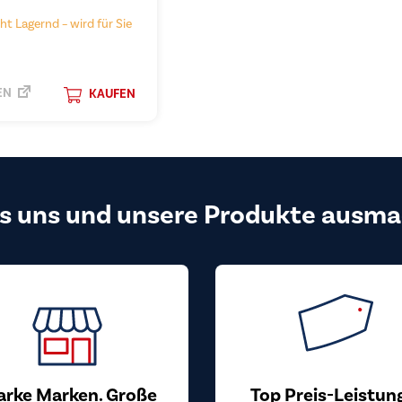
ht Lagernd – wird für Sie
EN
KAUFEN
s uns und unsere Produkte ausma
arke Marken. Große
Top Preis-Leistun