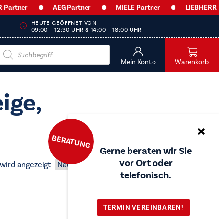
artner
AEG Partner
MIELE Partner
LIEBHERR Par
HEUTE GEÖFFNET VON
09:00 – 12:30 UHR & 14:00 – 18:00 UHR
Products
search
Mein Konto
Warenkorb
ige,
BERATUNG
Gerne beraten wir Sie
vor Ort oder
 wird angezeigt
telefonisch.
TERMIN VEREINBAREN!