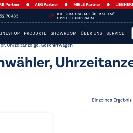
Partner
AEG Partner
MIELE Partner
LIEBHERR P
2
TOP BERATUNG AUF ÜBER 500 M
252 70483
AUSSTELLUNGSRAUM
LINESHOP
PRODUKTE
SHOWROOM
ÜBER UNS
SERVICE
er, Uhrzeitanzeige, Geschirrwagen
wähler, Uhrzeitanze
Einzelnes Ergebnis