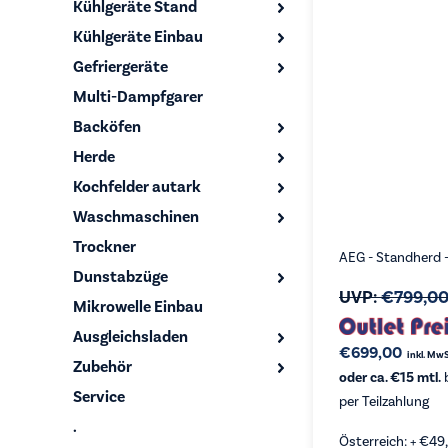
Kühlgeräte Stand
Kühlgeräte Einbau
Gefriergeräte
Multi-Dampfgarer
Backöfen
Herde
Kochfelder autark
Waschmaschinen
Trockner
AEG - Standherd
Dunstabzüge
UVP:
€
799,0
Mikrowelle Einbau
Ausgleichsladen
€
699,00
inkl. MwS
Zubehör
oder ca. €15 mtl.
b
Service
per Teilzahlung
.
Österreich: +
€
49