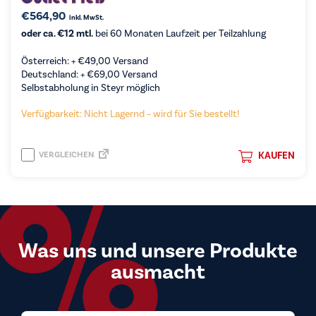
€
564,90
inkl. MwSt.
oder ca. €12 mtl.
bei 60 Monaten Laufzeit per Teilzahlung
Österreich: +
€
49,00
Versand
Deutschland: +
€
69,00
Versand
Selbstabholung in Steyr möglich
Verfügbarkeit: Nicht Lagernd – wird für Sie bestellt!
VERGLEICHEN
KAUFEN
Was uns und unsere Produkte
ausmacht