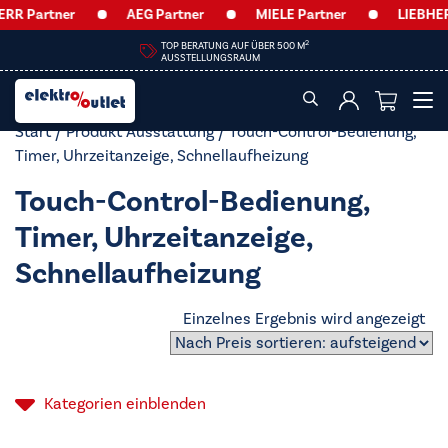
RR Partner
AEG Partner
MIELE Partner
LIEBHERR
2
TOP BERATUNG AUF ÜBER 500 M
AUSSTELLUNGSRAUM
Start
/ Produkt Ausstattung / Touch-Control-Bedienung,
Timer, Uhrzeitanzeige, Schnellaufheizung
Touch-Control-Bedienung,
Timer, Uhrzeitanzeige,
Schnellaufheizung
Einzelnes Ergebnis wird angezeigt
Kategorien
einblenden