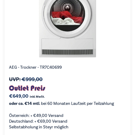
AEG - Trockner - TR7C40699
UVP:
€
999,00
€
649,00
inkl. MwSt.
oder ca. €14 mtl.
bei 60 Monaten Laufzeit per Teilzahlung
Österreich: +
€
49,00
Versand
Deutschland: +
€
69,00
Versand
Selbstabholung in Steyr möglich