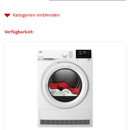
sor
auf
Kategorien
einblenden
Verfügbarkeit: