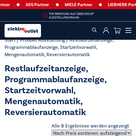
er
AEG Partner
MIELE Partner
LIEBHERR Partner
2
TOP BERATUNG AUF ÜBER 500 M
AUSSTELLUNGSRAUM
Start
/ Produkt Ausstattung / Restlaufzeitanzeige,
Programmablaufanzeige, Startzeitvorwahl,
Mengenautomatik, Reversierautomatik
Restlaufzeitanzeige,
Programmablaufanzeige,
Startzeitvorwahl,
Mengenautomatik,
Reversierautomatik
Na
Alle 8 Ergebnisse werden angezeigt
Pre