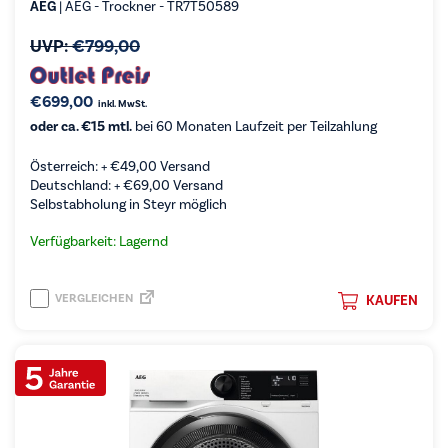
AEG
| AEG - Trockner - TR7T50589
UVP:
€
799,00
€
699,00
inkl. MwSt.
oder ca. €15 mtl.
bei 60 Monaten Laufzeit per Teilzahlung
Österreich: +
€
49,00
Versand
Deutschland: +
€
69,00
Versand
Selbstabholung in Steyr möglich
Verfügbarkeit: Lagernd
VERGLEICHEN
KAUFEN