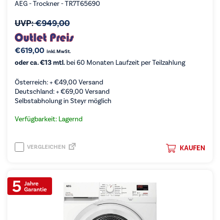
AEG - Trockner - TR7T65690
UVP:
€
949,00
€
619,00
inkl. MwSt.
oder ca. €13 mtl.
bei 60 Monaten Laufzeit per Teilzahlung
Österreich: +
€
49,00
Versand
Deutschland: +
€
69,00
Versand
Selbstabholung in Steyr möglich
Verfügbarkeit: Lagernd
VERGLEICHEN
KAUFEN