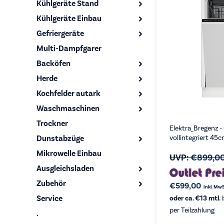
Kühlgeräte Stand
Kühlgeräte Einbau
Gefriergeräte
Multi-Dampfgarer
Backöfen
Herde
Kochfelder autark
Waschmaschinen
Trockner
Elektra_Bregenz -
Dunstabzüge
vollintegriert 45
Mikrowelle Einbau
UVP:
€
899,0
Ausgleichsladen
Zubehör
€
599,00
inkl. MwS
Service
oder ca. €13 mtl.
b
per Teilzahlung
.