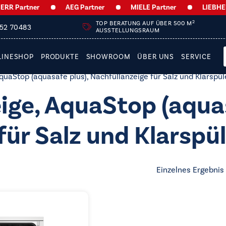
R Partner
AEG Partner
MIELE Partner
LIEBHERR 
2
TOP BERATUNG AUF ÜBER 500 M
252 70483
AUSSTELLUNGSRAUM
LINESHOP
PRODUKTE
SHOWROOM
ÜBER UNS
SERVICE
quaStop (aquasafe plus), Nachfüllanzeige für Salz und Klarspül
ige, AquaStop (aquas
für Salz und Klarspü
Einzelnes Ergebnis