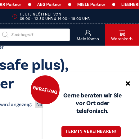
Partner
AEG Partner
MIELE Partner
LIEBHERR P
HEUTE GEÖFFNET VON
09:00 – 12:30 UHR & 14:00 – 18:00 UHR
Products
search
Mein Konto
Warenkorb
er
afe plus),
ler
BERATUNG
Gerne beraten wir Sie
vor Ort oder
 wird angezeigt
telefonisch.
TERMIN VEREINBAREN!