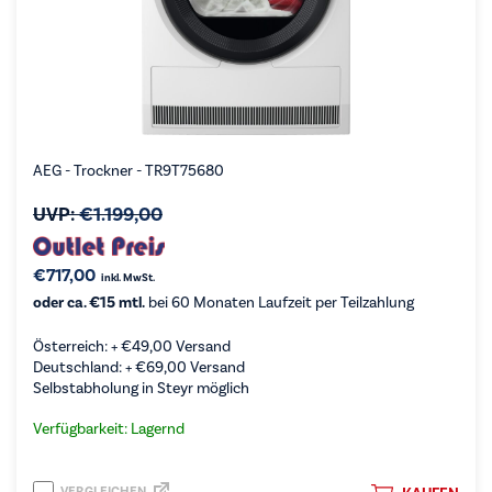
AEG - Trockner - TR9T75680
UVP:
€
1.199,00
€
717,00
inkl. MwSt.
oder ca. €15 mtl.
bei 60 Monaten Laufzeit per Teilzahlung
Österreich: +
€
49,00
Versand
Deutschland: +
€
69,00
Versand
Selbstabholung in Steyr möglich
Verfügbarkeit: Lagernd
VERGLEICHEN