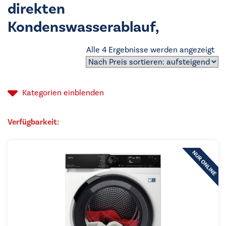
direkten
Kondenswasserablauf,
Na
Alle 4 Ergebnisse werden angezeigt
Pre
sor
auf
Kategorien
einblenden
Verfügbarkeit: