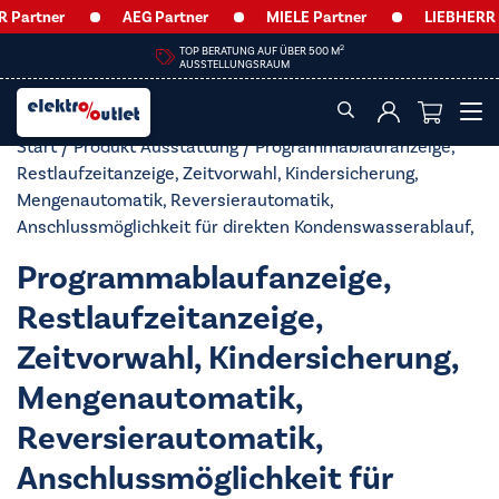
artner
AEG Partner
MIELE Partner
LIEBHERR Pa
2
TOP BERATUNG AUF ÜBER 500 M
AUSSTELLUNGSRAUM
Start
/ Produkt Ausstattung / Programmablaufanzeige,
Restlaufzeitanzeige, Zeitvorwahl, Kindersicherung,
Mengenautomatik, Reversierautomatik,
Anschlussmöglichkeit für direkten Kondenswasserablauf,
Programmablaufanzeige,
Restlaufzeitanzeige,
Zeitvorwahl, Kindersicherung,
Mengenautomatik,
Reversierautomatik,
Anschlussmöglichkeit für