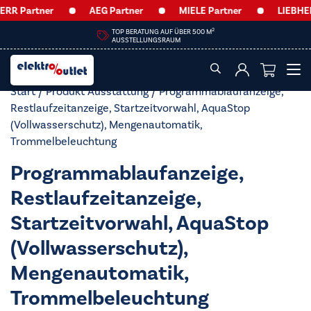
RR Partner
AEG Partner
MIELE Partner
LIEBHER
2
TOP BERATUNG AUF ÜBER 500 M
AUSSTELLUNGSRAUM
Start
/ Produkt Ausstattung / Programmablaufanzeige,
Restlaufzeitanzeige, Startzeitvorwahl, AquaStop
(Vollwasserschutz), Mengenautomatik,
Trommelbeleuchtung
Programmablaufanzeige,
Restlaufzeitanzeige,
Startzeitvorwahl, AquaStop
(Vollwasserschutz),
Mengenautomatik,
Trommelbeleuchtung