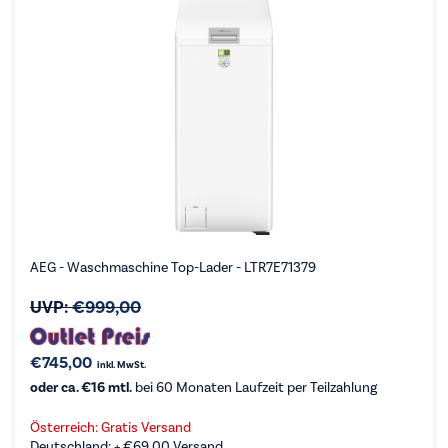
AEG - Waschmaschine Top-Lader - LTR7E71379
UVP:
€
999,00
€
745,00
inkl. MwSt.
oder ca. €16 mtl.
bei 60 Monaten Laufzeit per Teilzahlung
Österreich: Gratis Versand
Deutschland: +
€
69,00
Versand