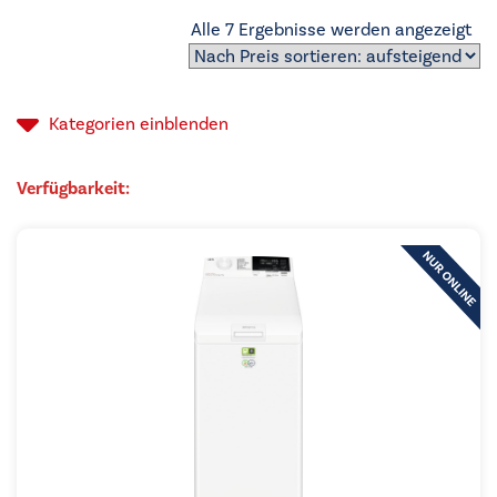
Na
Alle 7 Ergebnisse werden angezeigt
Pre
sor
auf
Kategorien
einblenden
Verfügbarkeit: