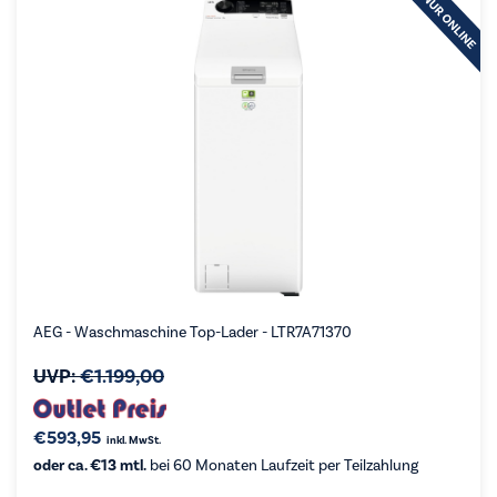
AEG - Waschmaschine Top-Lader - LTR7A71370
UVP:
€
1.199,00
€
593,95
inkl. MwSt.
oder ca. €13 mtl.
bei 60 Monaten Laufzeit per Teilzahlung