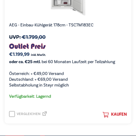
AEG - Einbau-Kühlgerät 178cm - TSC7M183EC
UVP:
€
1.799,00
€
1.199,99
inkl. MwSt.
oder ca. €25 mtl.
bei 60 Monaten Laufzeit per Teilzahlung
Österreich: +
€
49,00
Versand
Deutschland: +
€
69,00
Versand
Selbstabholung in Steyr möglich
Verfügbarkeit: Lagernd
VERGLEICHEN
KAUFEN