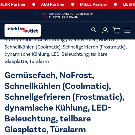
ERR Partner
AEG Partner
MIELE Partner
LIEBHE
2
TOP BERATUNG AUF ÜBER 500 M
AUSSTELLUNGSRAUM
Start
/ Produkt Ausstattung / Gemüsefach, NoFrost,
Schnellkühlen (Coolmatic), Schnellgefrieren (Frostmatic),
dynamische Kühlung, LED-Beleuchtung, teilbare
Glasplatte, Türalarm
Gemüsefach, NoFrost,
Schnellkühlen (Coolmatic),
Schnellgefrieren (Frostmatic),
dynamische Kühlung, LED-
Beleuchtung, teilbare
Glasplatte, Türalarm