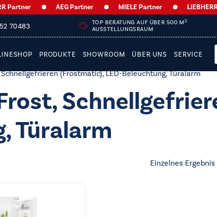
Partner
AEG Partner
MIELE Partner
LIEBHERR Pa
2
TOP BERATUNG AUF ÜBER 500 M
252 70483
AUSSTELLUNGSRAUM
LINESHOP
PRODUKTE
SHOWROOM
ÜBER UNS
SERVICE
Schnellgefrieren (Frostmatic), LED-Beleuchtung, Türalarm
ost, Schnellgefriere
, Türalarm
Einzelnes Ergebnis