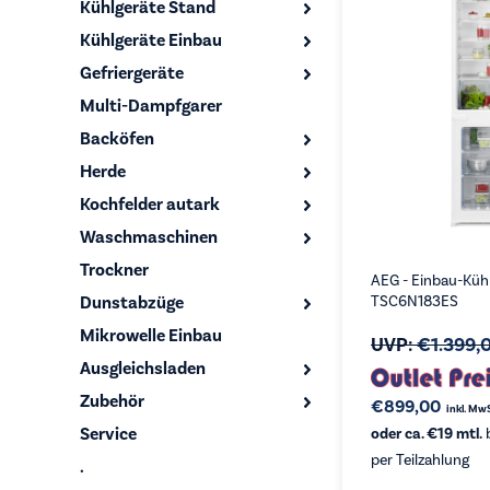
Kühlgeräte Stand
Kühlgeräte Einbau
Gefriergeräte
Multi-Dampfgarer
Backöfen
Herde
Kochfelder autark
Waschmaschinen
Trockner
AEG - Einbau-Küh
Dunstabzüge
TSC6N183ES
Mikrowelle Einbau
UVP:
€
1.399,
Ausgleichsladen
Zubehör
€
899,00
inkl. Mw
Service
oder ca. €19 mtl.
b
per Teilzahlung
.