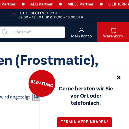
rtner
AEG Partner
MIELE Partner
LIEBHERR Par
HEUTE GEÖFFNET VON
09:00 – 12:30 UHR & 14:00 – 18:00 UHR
Products
search
Mein Konto
Warenkorb
n (Frostmatic),
BERATUNG
Gerne beraten wir Sie
vor Ort oder
 wird angezeigt
telefonisch.
TERMIN VEREINBAREN!