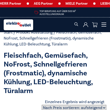
ERR Partner
AEG Partner
MIELE Partner
LIEBHE
2
TOP BERATUNG AUF ÜBER 500 M
AUSSTELLUNGSRAUM
Start
/ Produkt Ausstattung / Fleischfach, Gemüsefach,
NoFrost, Schnellgefrieren (Frostmatic), dynamische
Kühlung, LED-Beleuchtung, Türalarm
Fleischfach, Gemüsefach,
NoFrost, Schnellgefrieren
(Frostmatic), dynamische
Kühlung, LED-Beleuchtung,
Türalarm
Einzelnes Ergebnis wird angezeigt