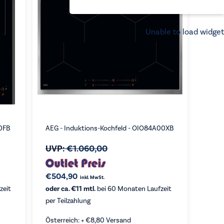
Unable to load widget
00FB
AEG - Induktions-Kochfeld - OIO84A00XB
UVP:
€
1.060,00
€
504,90
inkl. MwSt.
zeit
oder ca. €11 mtl.
bei 60 Monaten Laufzeit
per Teilzahlung
Österreich: +
€
8,80
Versand