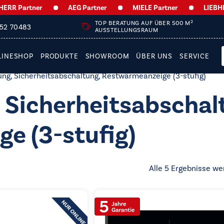
R Partner
AEG Partner
MIELE Partner
LIEBHERR 
2
TOP BERATUNG AUF ÜBER 500 M
252 70483
AUSSTELLUNGSRAUM
LINESHOP
PRODUKTE
SHOWROOM
ÜBER UNS
SERVICE
ung, Sicherheitsabschaltung, Restwärmeanzeige (3-stufig)
 Sicherheitsabschal
e (3-stufig)
Alle 5 Ergebnisse we