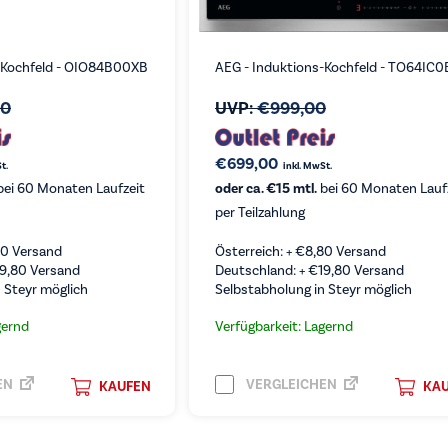
-Kochfeld - OIO84B00XB
AEG - Induktions-Kochfeld - TO64IC
00
UVP:
€
999,00
€
699,00
t.
inkl. MwSt.
ei 60 Monaten Laufzeit
oder ca. €15 mtl.
bei 60 Monaten Lauf
per Teilzahlung
80
Versand
Österreich: +
€
8,80
Versand
19,80
Versand
Deutschland: +
€
19,80
Versand
 Steyr möglich
Selbstabholung in Steyr möglich
gernd
Verfügbarkeit: Lagernd
EN
VERGLEICHEN
KAUFEN
KA