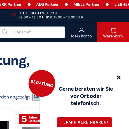
Partner
AEG Partner
MIELE Partner
LIEBHERR P
HEUTE GEÖFFNET VON
09:00 – 12:30 UHR & 14:00 – 18:00 UHR
Products
search
Mein Konto
Warenkorb
tung,
BERATUNG
Gerne beraten wir Sie
vor Ort oder
Nach
rden angezeigt
telefonisch.
Preis
sortiert:
aufsteigend
TERMIN VEREINBAREN!