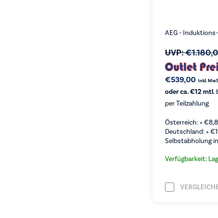
AEG - Induktions
UVP:
€
1.180,
€
539,00
inkl. MwS
oder ca. €12 mtl.
b
per Teilzahlung
Österreich: +
€
8,
Deutschland: +
€
Selbstabholung in
Verfügbarkeit: La
VERGLEICH