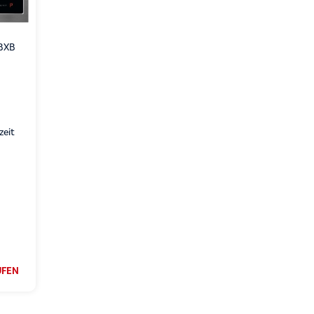
0BXB
zeit
UFEN