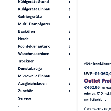
Kühlgeräte Stand
Kühlgeräte Einbau
Gefriergeräte
Multi-Dampfgarer
Backöfen
Herde
Kochfelder autark
Waschmaschinen
Trockner
AEG - Induktions
Dunstabzüge
UVP:
€
1.060,
Mikrowelle Einbau
Ausgleichsladen
€
462,86
inkl. MwS
Zubehör
oder ca. €10 mtl.
Service
per Teilzahlung
.
Österreich: +
€
8,