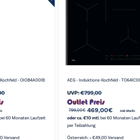
-Kochfeld - OIO84A00IB
AEG - Induktions-Kochfeld - TO64IC
00
UVP:
€
799,00
Ursprünglicher
Aktueller
469,00
€
799,00
€
t.
inkl. MwSt.
Preis
Preis
bei 60 Monaten Laufzeit
oder ca. €10 mtl.
bei 60 Monaten Lauf
war:
ist:
per Teilzahlung
€799,00
€469,00.
80
Versand
Österreich: +
€
49,00
Versand