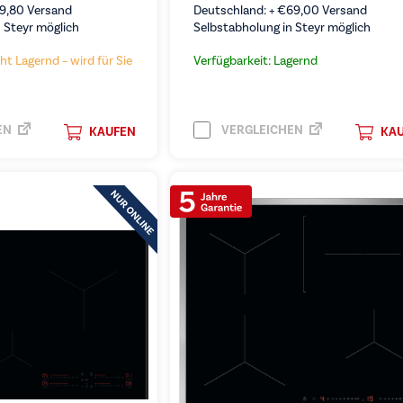
19,80
Versand
Deutschland: +
€
69,00
Versand
 Steyr möglich
Selbstabholung in Steyr möglich
ht Lagernd – wird für Sie
Verfügbarkeit: Lagernd
EN
VERGLEICHEN
KAUFEN
KA