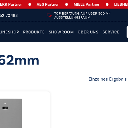
 Partner
AEG Partner
MIELE Partner
LIEBHERR 
2
TOP BERATUNG AUF ÜBER 500 M
252 70483
AUSSTELLUNGSRAUM
LINESHOP
PRODUKTE
SHOWROOM
ÜBER UNS
SERVICE
762mm
Einzelnes Ergebnis