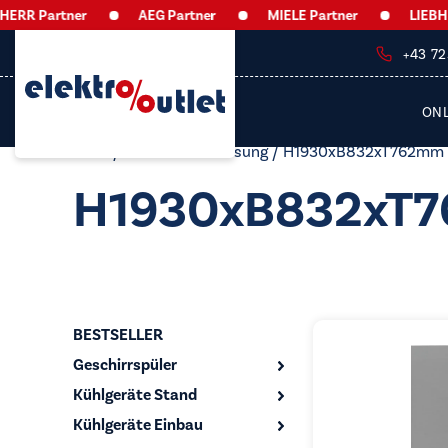
RR Partner
AEG Partner
MIELE Partner
LIEBHERR
+43 7
ON
Start
/ Produkt Abmessung / H1930xB832xT762mm
H1930xB832xT
BESTSELLER
Geschirrspüler
Kühlgeräte Stand
Kühlgeräte Einbau