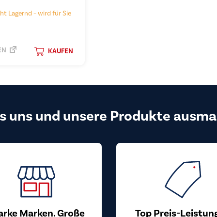
ht Lagernd – wird für Sie
EN
KAUFEN
s uns und unsere Produkte ausma
arke Marken. Große
Top Preis-Leistun