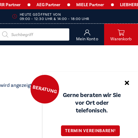
Partner
AEG Partner
MIELE Partner
LIEBHERR P
HEUTE GEÖFFNET VON
09:00 – 12:30 UHR & 14:00 – 18:00 UHR
Products
search
Mein Konto
Warenkorb
 wird angezeigt
BERATUNG
Gerne beraten wir Sie
vor Ort oder
telefonisch.
TERMIN VEREINBAREN!