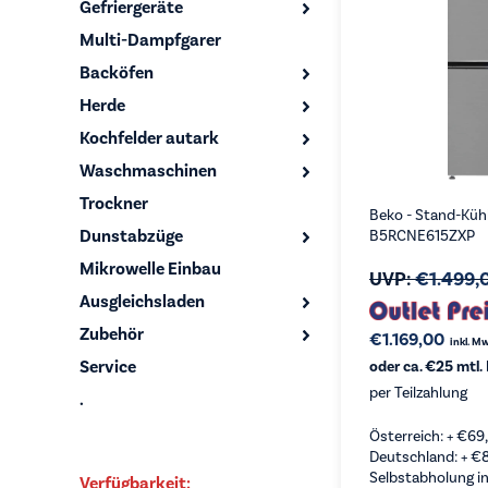
Gefriergeräte
Multi-Dampfgarer
Backöfen
Herde
Kochfelder autark
Waschmaschinen
Trockner
Beko - Stand-Kühl
Dunstabzüge
B5RCNE615ZXP
Mikrowelle Einbau
UVP:
€
1.499,
Ausgleichsladen
Zubehör
€
1.169,00
inkl. M
Service
oder ca. €25 mtl.
per Teilzahlung
.
Österreich: +
€
69
Deutschland: +
€
Selbstabholung in
Verfügbarkeit: